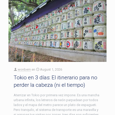
wonbern
en
August 1, 2026
Tokio en 3 días: El itinerario para no
perder la cabeza (ni el tiempo)
Aterrizar en Tokio por primera vez impone. Es una mancha
urbana infinita, los letreros de neón parpadean por todos
lados y el mapa del metro parece un plato de espagueti.
Pero tranquilo, el sistema de transporte es una maravilla y
si agrupas tus visitas por zonas, tres días son suficientes