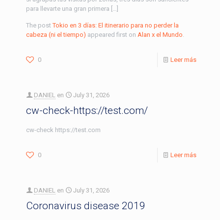
para llevarte una gran primera […]
The post
Tokio en 3 días: El itinerario para no perder la
cabeza (ni el tiempo)
appeared first on
Alan x el Mundo
.
0
Leer más
DANIEL
en
July 31, 2026
cw-check-https://test.com/
cw-check https://test.com
0
Leer más
DANIEL
en
July 31, 2026
Coronavirus disease 2019