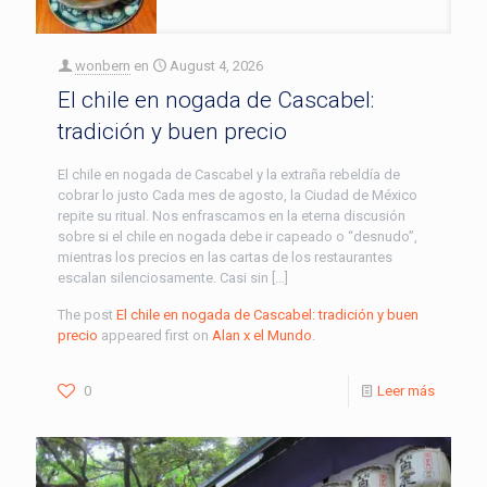
wonbern
en
August 4, 2026
El chile en nogada de Cascabel:
tradición y buen precio
El chile en nogada de Cascabel y la extraña rebeldía de
cobrar lo justo Cada mes de agosto, la Ciudad de México
repite su ritual. Nos enfrascamos en la eterna discusión
sobre si el chile en nogada debe ir capeado o “desnudo”,
mientras los precios en las cartas de los restaurantes
escalan silenciosamente. Casi sin […]
The post
El chile en nogada de Cascabel: tradición y buen
precio
appeared first on
Alan x el Mundo
.
0
Leer más