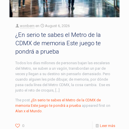
wonbern
en
August 6, 2026
¿En serio te sabes el Metro de la
CDMX de memoria Este juego te
pondrá a prueba
Todos los días millones de personas bajan las escaleras
del Metro, se suben a un vagón, transbordan un par de
veces y llegan a su destino sin pensarlo demasiado. Pero
cuando alguien les pide dibujar, de memoria, por dónde
pasa cada línea del Metro CDMX, la cosa cambia. Ese es
justo el reto de croquis, […]
The post
¿En serio te sabes el Metro de la CDMX de
memoria Este juego te pondrá a prueba
appeared first on
Alan x el Mundo
.
0
Leer más