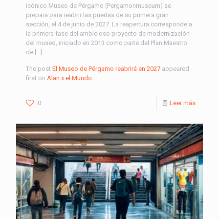
icónico Museo de Pérgamo (Pergamonmuseum) se
prepara para reabrir las puertas de su primera gran
sección, el 4 de junio de 2027. La reapertura corresponde a
la primera fase del ambicioso proyecto de modernización
del museo, iniciado en 2013 como parte del Plan Maestro
de […]
The post
El Museo de Pérgamo reabrirá en 2027
appeared
first on
Alan x el Mundo
.
0
Leer más