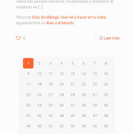
calles han pasado romanos, musulmanes y cristianos. El
resultado es […]
The post
Guía de Málaga: Qué ver y hacer en tu visita
appeared first on
Alan x el Mundo
.
0
Leer más
1
2
3
4
5
6
7
8
9
10
11
12
13
14
15
16
17
18
19
20
21
22
23
24
25
26
27
28
29
30
31
32
33
34
35
36
37
38
39
40
41
42
43
44
45
46
47
48
49
50
51
52
53
54
55
56