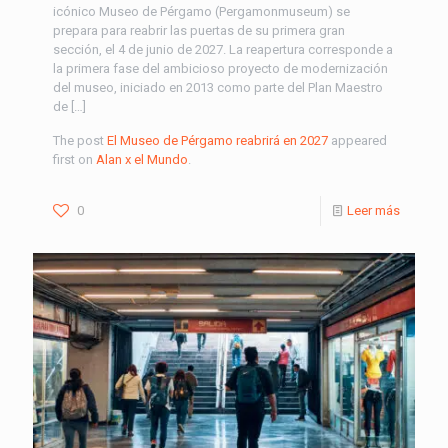
icónico Museo de Pérgamo (Pergamonmuseum) se
prepara para reabrir las puertas de su primera gran
sección, el 4 de junio de 2027. La reapertura corresponde a
la primera fase del ambicioso proyecto de modernización
del museo, iniciado en 2013 como parte del Plan Maestro
de […]
The post
El Museo de Pérgamo reabrirá en 2027
appeared
first on
Alan x el Mundo
.
0
Leer más