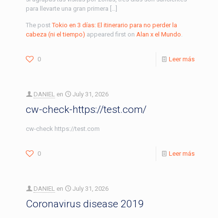
para llevarte una gran primera […]
The post
Tokio en 3 días: El itinerario para no perder la
cabeza (ni el tiempo)
appeared first on
Alan x el Mundo
.
0
Leer más
DANIEL
en
July 31, 2026
cw-check-https://test.com/
cw-check https://test.com
0
Leer más
DANIEL
en
July 31, 2026
Coronavirus disease 2019