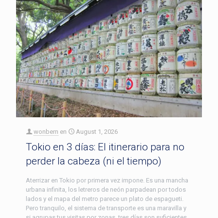
wonbern
en
August 1, 2026
Tokio en 3 días: El itinerario para no
perder la cabeza (ni el tiempo)
Aterrizar en Tokio por primera vez impone. Es una mancha
urbana infinita, los letreros de neón parpadean por todos
lados y el mapa del metro parece un plato de espagueti.
Pero tranquilo, el sistema de transporte es una maravilla y
si agrupas tus visitas por zonas, tres días son suficientes