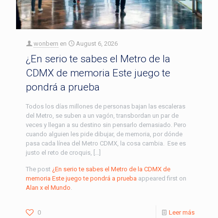
wonbern
en
August 6, 2026
¿En serio te sabes el Metro de la
CDMX de memoria Este juego te
pondrá a prueba
Todos los días millones de personas bajan las escaleras
del Metro, se suben a un vagón, transbordan un par de
veces y llegan a su destino sin pensarlo demasiado. Pero
cuando alguien les pide dibujar, de memoria, por dónde
pasa cada línea del Metro CDMX, la cosa cambia. Ese es
justo el reto de croquis, […]
The post
¿En serio te sabes el Metro de la CDMX de
memoria Este juego te pondrá a prueba
appeared first on
Alan x el Mundo
.
0
Leer más