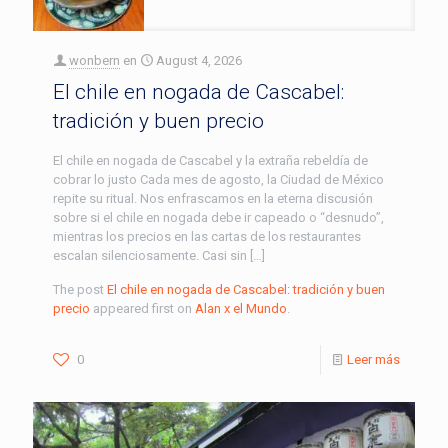
wonbern
en
August 4, 2026
El chile en nogada de Cascabel:
tradición y buen precio
El chile en nogada de Cascabel y la extraña rebeldía de
cobrar lo justo Cada mes de agosto, la Ciudad de México
repite su ritual. Nos enfrascamos en la eterna discusión
sobre si el chile en nogada debe ir capeado o “desnudo”,
mientras los precios en las cartas de los restaurantes
escalan silenciosamente. Casi sin […]
The post
El chile en nogada de Cascabel: tradición y buen
precio
appeared first on
Alan x el Mundo
.
0
Leer más