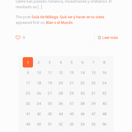
calles han pasado romanos, musulmanes y cristianos. El
resultado es […]
The post
Guía de Málaga: Qué ver y hacer en tu visita
appeared first on
Alan x el Mundo
.
0
Leer más
1
2
3
4
5
6
7
8
9
10
11
12
13
14
15
16
17
18
19
20
21
22
23
24
25
26
27
28
29
30
31
32
33
34
35
36
37
38
39
40
41
42
43
44
45
46
47
48
49
50
51
52
53
54
55
56