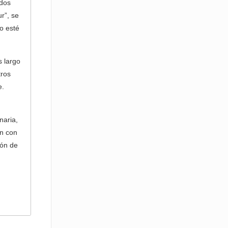
odos
”, se
o esté
s largo
tros
e.
naria,
én con
ión de