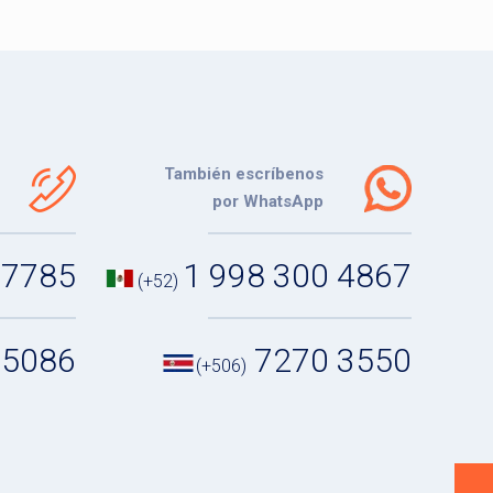
También escríbenos
por WhatsApp
 7785
1 998 300 4867
(+52)
 5086
7270 3550
(+506)