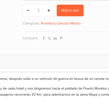
Extreme
Add to cart
Canopy
Adventure
Categories:
Aventura
,
Cancún
,
México
quantity
Compartir
trema, después sube a un vehí­culo de guerra en busca de un cenote oc
 de cada hotel y nos dirigiremos hacia el poblado de Puerto Morelos 
pasajeros recorrerán 20 Km. para adentrarnos en la selva Maya y com