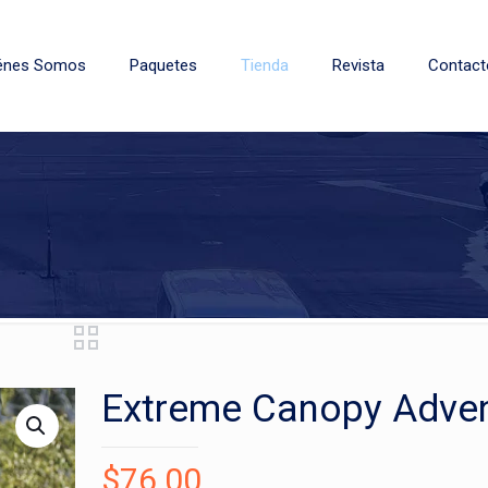
énes Somos
Paquetes
Tienda
Revista
Contact
Extreme Canopy Adve
$
76.00