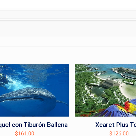
uel con Tiburón Ballena
Xcaret Plus T
$
161.00
$
126.00