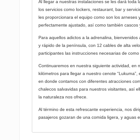
Al llegar a nuestras instalaciones se les dará toda
los servicios como lockers, restaurant, bar y servi
les proporcionara el equipo como son los arneses y
perfectamente ajustado, así­ como también cascos 
Para aquellos adictos a la adrenalina, bienvenidos a
y rápido de la pení­nsula, con 12 cables de alta ve
participantes las instrucciones necesarias de como 
Continuaremos en nuestra siguiente actividad, en n
kilómetros para llegar a nuestro cenote “Lukuma”, 
en donde contamos con diferentes atracciones como
chalecos salvavidas para nuestros visitantes, así­ 
la naturaleza nos ofrece.
Al término de esta refrescante experiencia, nos di
pasajeros gozaran de una comida ligera, y aguas 