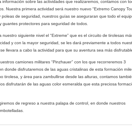
 la información sobre las actividades que realizaremos, contamos con t
cios. Nuestra primera actividad será nuestro nuevo “Extremo Canopy Tour
 poleas de seguridad, nuestros guí­as se aseguraran que todo el equip
y guantes protectores para seguridad de todos.
 nuestro siguiente nivel el “Extreme” que es el circuito de tirolesas má
locidad y con la mayor seguridad, se les dará previamente a todos nues
se llevara a cabo la actividad para que su aventura sea más disfrutabl
uestros camiones militares “Pinzhauer” con los que recorreremos 3
en donde disfrutaremos de las aguas cristalinas de esta formación mile
 tirolesa, y área para zambullirse desde las alturas, contamos tambi
ellos disfrutarán de las aguas color esmeralda que esta preciosa formac
rigiremos de regreso a nuestra palapa de control, en donde nuestros
embotelladas.