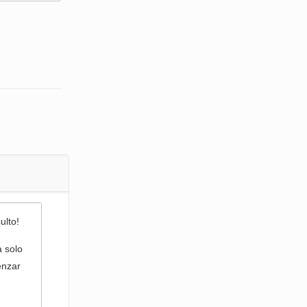
ulto!
a solo
enzar