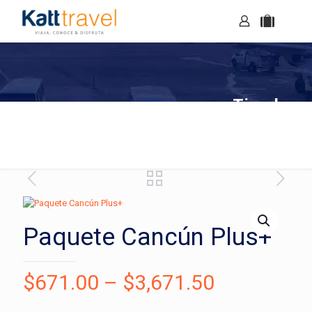
Tienda
Paquete Cancún Plus+
$
671.00
–
$
3,671.50