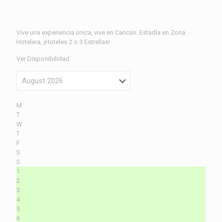
Vive una experiencia única, vive en Cancún: Estadía en Zona
Hotelera, ¡Hoteles 2 o 3 Estrellas!
Ver Disponibilidad
M
T
W
T
F
S
S
1
2
3
4
5
6