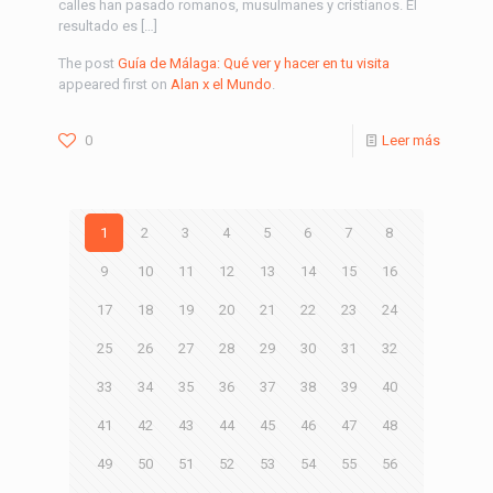
calles han pasado romanos, musulmanes y cristianos. El
resultado es […]
The post
Guía de Málaga: Qué ver y hacer en tu visita
appeared first on
Alan x el Mundo
.
0
Leer más
1
2
3
4
5
6
7
8
9
10
11
12
13
14
15
16
17
18
19
20
21
22
23
24
25
26
27
28
29
30
31
32
33
34
35
36
37
38
39
40
41
42
43
44
45
46
47
48
49
50
51
52
53
54
55
56