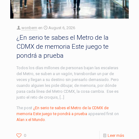
wonbern
en
August 6, 2026
¿En serio te sabes el Metro de la
CDMX de memoria Este juego te
pondrá a prueba
Todos los días millones de personas bajan las escaleras
del Metro, se suben a un vagón, transbordan un par de
veces y llegan a su destino sin pensarlo demasiado. Pero
cuando alguien les pide dibujar, de memoria, por dónde
pasa cada línea del Metro CDMX, la cosa cambia. Ese es
justo el reto de croquis, […]
The post
¿En serio te sabes el Metro de la CDMX de
memoria Este juego te pondrá a prueba
appeared first on
Alan x el Mundo
.
0
Leer más