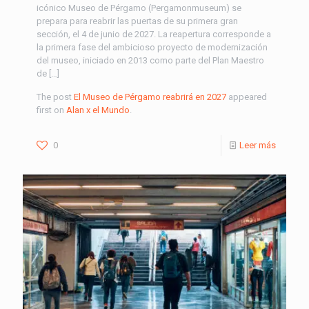
icónico Museo de Pérgamo (Pergamonmuseum) se
prepara para reabrir las puertas de su primera gran
sección, el 4 de junio de 2027. La reapertura corresponde a
la primera fase del ambicioso proyecto de modernización
del museo, iniciado en 2013 como parte del Plan Maestro
de […]
The post
El Museo de Pérgamo reabrirá en 2027
appeared
first on
Alan x el Mundo
.
0
Leer más