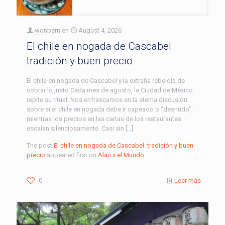
wonbern
en
August 4, 2026
El chile en nogada de Cascabel:
tradición y buen precio
El chile en nogada de Cascabel y la extraña rebeldía de
cobrar lo justo Cada mes de agosto, la Ciudad de México
repite su ritual. Nos enfrascamos en la eterna discusión
sobre si el chile en nogada debe ir capeado o “desnudo”,
mientras los precios en las cartas de los restaurantes
escalan silenciosamente. Casi sin […]
The post
El chile en nogada de Cascabel: tradición y buen
precio
appeared first on
Alan x el Mundo
.
0
Leer más