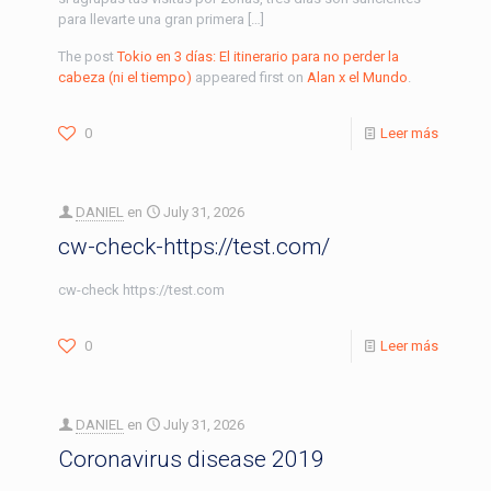
para llevarte una gran primera […]
The post
Tokio en 3 días: El itinerario para no perder la
cabeza (ni el tiempo)
appeared first on
Alan x el Mundo
.
0
Leer más
DANIEL
en
July 31, 2026
cw-check-https://test.com/
cw-check https://test.com
0
Leer más
DANIEL
en
July 31, 2026
Coronavirus disease 2019