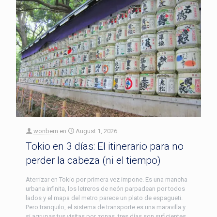
wonbern
en
August 1, 2026
Tokio en 3 días: El itinerario para no
perder la cabeza (ni el tiempo)
Aterrizar en Tokio por primera vez impone. Es una mancha
urbana infinita, los letreros de neón parpadean por todos
lados y el mapa del metro parece un plato de espagueti.
Pero tranquilo, el sistema de transporte es una maravilla y
si agrupas tus visitas por zonas, tres días son suficientes