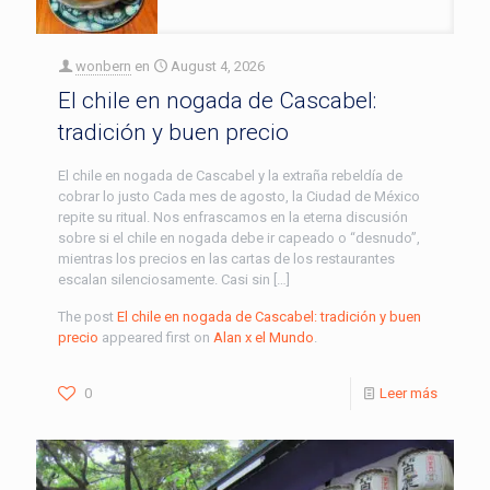
wonbern
en
August 4, 2026
El chile en nogada de Cascabel:
tradición y buen precio
El chile en nogada de Cascabel y la extraña rebeldía de
cobrar lo justo Cada mes de agosto, la Ciudad de México
repite su ritual. Nos enfrascamos en la eterna discusión
sobre si el chile en nogada debe ir capeado o “desnudo”,
mientras los precios en las cartas de los restaurantes
escalan silenciosamente. Casi sin […]
The post
El chile en nogada de Cascabel: tradición y buen
precio
appeared first on
Alan x el Mundo
.
0
Leer más