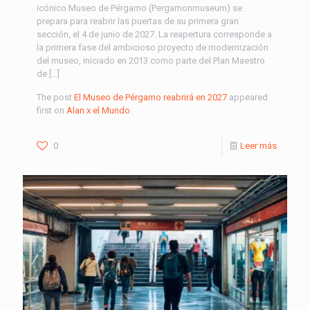
icónico Museo de Pérgamo (Pergamonmuseum) se
prepara para reabrir las puertas de su primera gran
sección, el 4 de junio de 2027. La reapertura corresponde a
la primera fase del ambicioso proyecto de modernización
del museo, iniciado en 2013 como parte del Plan Maestro
de […]
The post
El Museo de Pérgamo reabrirá en 2027
appeared
first on
Alan x el Mundo
.
0
Leer más