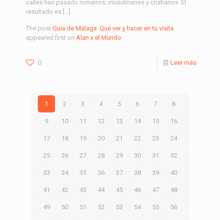
calles han pasado romanos, musulmanes y cristianos. El
resultado es […]
The post
Guía de Málaga: Qué ver y hacer en tu visita
appeared first on
Alan x el Mundo
.
0
Leer más
1
2
3
4
5
6
7
8
9
10
11
12
13
14
15
16
17
18
19
20
21
22
23
24
25
26
27
28
29
30
31
32
33
34
35
36
37
38
39
40
41
42
43
44
45
46
47
48
49
50
51
52
53
54
55
56