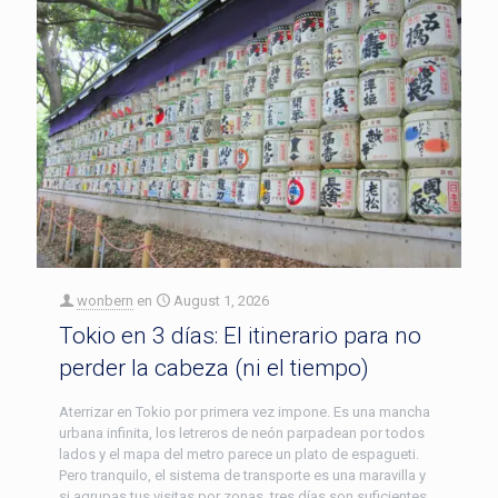
wonbern
en
August 1, 2026
Tokio en 3 días: El itinerario para no
perder la cabeza (ni el tiempo)
Aterrizar en Tokio por primera vez impone. Es una mancha
urbana infinita, los letreros de neón parpadean por todos
lados y el mapa del metro parece un plato de espagueti.
Pero tranquilo, el sistema de transporte es una maravilla y
si agrupas tus visitas por zonas, tres días son suficientes