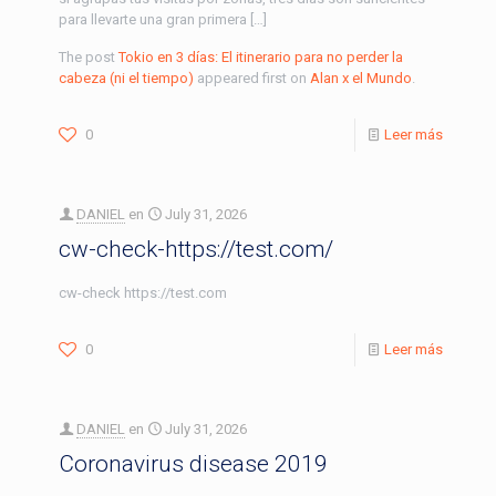
para llevarte una gran primera […]
The post
Tokio en 3 días: El itinerario para no perder la
cabeza (ni el tiempo)
appeared first on
Alan x el Mundo
.
0
Leer más
DANIEL
en
July 31, 2026
cw-check-https://test.com/
cw-check https://test.com
0
Leer más
DANIEL
en
July 31, 2026
Coronavirus disease 2019