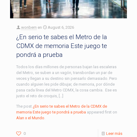
wonbern
en
August 6, 2026
¿En serio te sabes el Metro de la
CDMX de memoria Este juego te
pondrá a prueba
Todos los días millones de personas bajan las escaleras
del Metro, se suben a un vagón, transbordan un par de
veces y llegan a su destino sin pensarlo demasiado. Pero
cuando alguien les pide dibujar, de memoria, por dónde
pasa cada línea del Metro CDMX, la cosa cambia. Ese es
justo el reto de croquis, […]
The post
¿En serio te sabes el Metro de la CDMX de
memoria Este juego te pondrá a prueba
appeared first on
Alan x el Mundo
.
0
Leer más