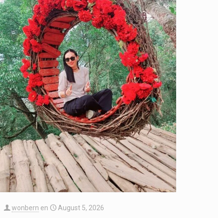
wonbern
en
August 5, 2026