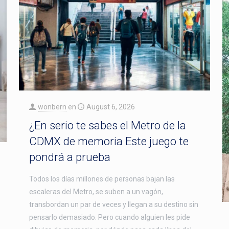
wonbern
en
August 6, 2026
¿En serio te sabes el Metro de la
CDMX de memoria Este juego te
pondrá a prueba
Todos los días millones de personas bajan las
escaleras del Metro, se suben a un vagón,
transbordan un par de veces y llegan a su destino sin
pensarlo demasiado. Pero cuando alguien les pide