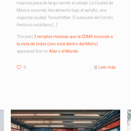
mayoría pasa de largo viendo el celular. La Ciudad de
México esconde, literalmente bajo el asfalto, una
segunda ciudad: Tenochtitlan. El subsuelo del Centro
Histórico está lleno […]
The post
3 templos mexicas que la CDMX esconde a
la vista de todos (uno está dentro del Metro)
appeared first on
Alan x el Mundo
.
0
Leer más