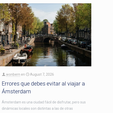
wonbern
en
August 7, 2026
Errores que debes evitar al viajar a
Ámsterdam
Ámsterdam es una ciudad fácil de disfrutar, pero sus
dinámicas locales son distintas a las de otras