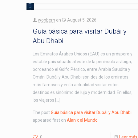
wonbern
en
August 5, 2026
Guía básica para visitar Dubái y
Abu Dhabi
Los Emiratos Árabes Unidos (EAU) es un próspero y
estable país situado al este de la península arábiga,
bordeando el Golfo Pérsico, entre Arabia Saudita y
Omán. Dubái y Abu Dhabi son dos de los emiratos
más famosos y en la actualidad visitar estos
destinos es sinónimo de lujo y modernidad. En ellos,
los viajeros […]
The post
Guía básica para visitar Dubái y Abu Dhabi
appeared first on
Alan x el Mundo
.
0
Leer más