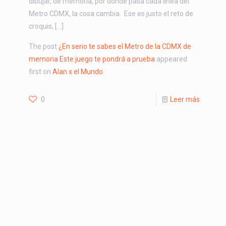
dibujar, de memoria, por dónde pasa cada línea del
Metro CDMX, la cosa cambia. Ese es justo el reto de
croquis, […]
The post
¿En serio te sabes el Metro de la CDMX de
memoria Este juego te pondrá a prueba
appeared
first on
Alan x el Mundo
.
0
Leer más