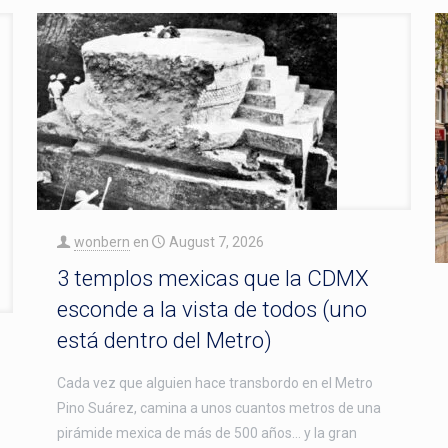
wonbern
en
August 7, 2026
3 templos mexicas que la CDMX
esconde a la vista de todos (uno
está dentro del Metro)
Cada vez que alguien hace transbordo en el Metro
Pino Suárez, camina a unos cuantos metros de una
pirámide mexica de más de 500 años… y la gran