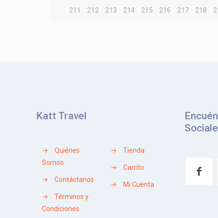
211
212
213
214
215
216
217
218
2
Katt Travel
Encuén
Social
→
Quiénes
→
Tienda
Somos
→
Carrito
→
Contáctanos
→
Mi Cuenta
→
Términos y
Condiciones