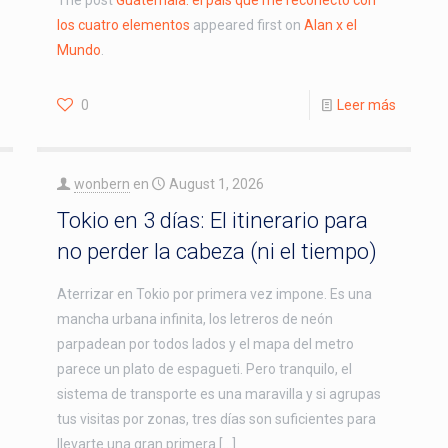
The post
Guatemala: el país que me reconectó con
los cuatro elementos
appeared first on
Alan x el
Mundo
.
0
Leer más
wonbern
en
August 1, 2026
Tokio en 3 días: El itinerario para
no perder la cabeza (ni el tiempo)
Aterrizar en Tokio por primera vez impone. Es una
mancha urbana infinita, los letreros de neón
parpadean por todos lados y el mapa del metro
parece un plato de espagueti. Pero tranquilo, el
sistema de transporte es una maravilla y si agrupas
tus visitas por zonas, tres días son suficientes para
llevarte una gran primera […]