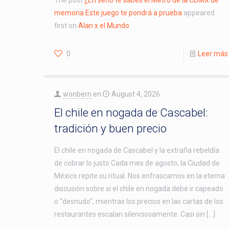
The post
¿En serio te sabes el Metro de la CDMX de
memoria Este juego te pondrá a prueba
appeared
first on
Alan x el Mundo
.
0
Leer más
wonbern
en
August 4, 2026
El chile en nogada de Cascabel:
tradición y buen precio
El chile en nogada de Cascabel y la extraña rebeldía
de cobrar lo justo Cada mes de agosto, la Ciudad de
México repite su ritual. Nos enfrascamos en la eterna
discusión sobre si el chile en nogada debe ir capeado
o “desnudo”, mientras los precios en las cartas de los
restaurantes escalan silenciosamente. Casi sin […]