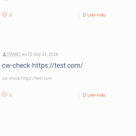
0
Leer más
DANIEL
en
July 31, 2026
cw-check-https://test.com/
cw-check https://test.com
0
Leer más