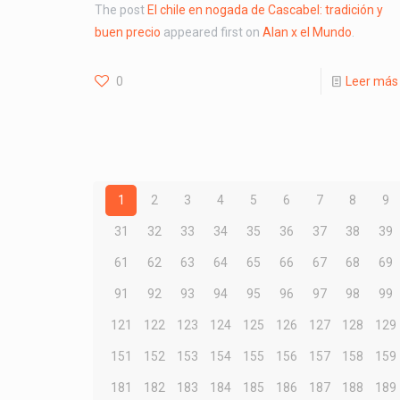
The post
El chile en nogada de Cascabel: tradición y
buen precio
appeared first on
Alan x el Mundo
.
0
Leer más
1
2
3
4
5
6
7
8
9
31
32
33
34
35
36
37
38
39
61
62
63
64
65
66
67
68
69
91
92
93
94
95
96
97
98
99
121
122
123
124
125
126
127
128
129
151
152
153
154
155
156
157
158
159
181
182
183
184
185
186
187
188
189