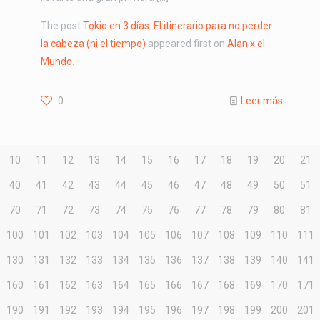
The post
Tokio en 3 días: El itinerario para no perder
la cabeza (ni el tiempo)
appeared first on
Alan x el
Mundo
.
0
Leer más
10
11
12
13
14
15
16
17
18
19
20
21
40
41
42
43
44
45
46
47
48
49
50
51
70
71
72
73
74
75
76
77
78
79
80
81
100
101
102
103
104
105
106
107
108
109
110
111
130
131
132
133
134
135
136
137
138
139
140
141
160
161
162
163
164
165
166
167
168
169
170
171
190
191
192
193
194
195
196
197
198
199
200
201