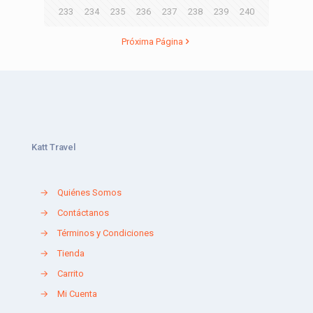
233
234
235
236
237
238
239
240
Próxima Página
Katt Travel
→
Quiénes Somos
→
Contáctanos
→
Términos y Condiciones
→
Tienda
→
Carrito
→
Mi Cuenta