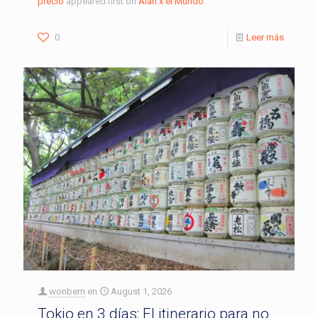
precio
appeared first on
Alan x el Mundo
.
0
Leer más
wonbern
en
August 1, 2026
Tokio en 3 días: El itinerario para no