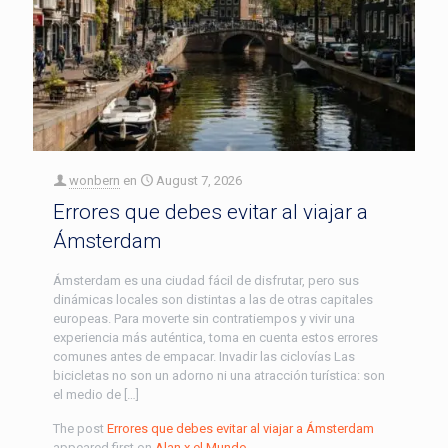
wonbern
en
August 7, 2026
Errores que debes evitar al viajar a
Ámsterdam
Ámsterdam es una ciudad fácil de disfrutar, pero sus
dinámicas locales son distintas a las de otras capitales
europeas. Para moverte sin contratiempos y vivir una
experiencia más auténtica, toma en cuenta estos errores
comunes antes de empacar. Invadir las ciclovías Las
bicicletas no son un adorno ni una atracción turística: son
el medio de […]
The post
Errores que debes evitar al viajar a Ámsterdam
appeared first on
Alan x el Mundo
.