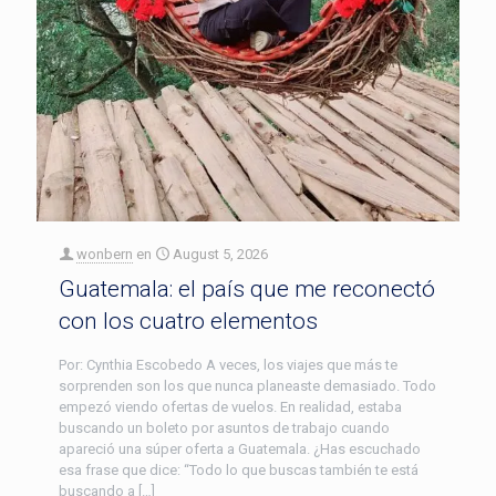
wonbern
en
August 5, 2026
Guatemala: el país que me reconectó
con los cuatro elementos
Por: Cynthia Escobedo A veces, los viajes que más te
sorprenden son los que nunca planeaste demasiado. Todo
empezó viendo ofertas de vuelos. En realidad, estaba
buscando un boleto por asuntos de trabajo cuando
apareció una súper oferta a Guatemala. ¿Has escuchado
esa frase que dice: “Todo lo que buscas también te está
buscando a […]