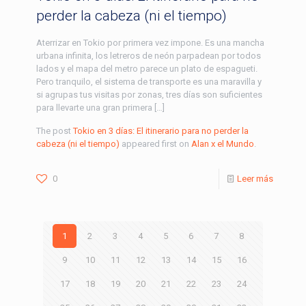
perder la cabeza (ni el tiempo)
Aterrizar en Tokio por primera vez impone. Es una mancha
urbana infinita, los letreros de neón parpadean por todos
lados y el mapa del metro parece un plato de espagueti.
Pero tranquilo, el sistema de transporte es una maravilla y
si agrupas tus visitas por zonas, tres días son suficientes
para llevarte una gran primera […]
The post
Tokio en 3 días: El itinerario para no perder la
cabeza (ni el tiempo)
appeared first on
Alan x el Mundo
.
0
Leer más
1
2
3
4
5
6
7
8
9
10
11
12
13
14
15
16
17
18
19
20
21
22
23
24