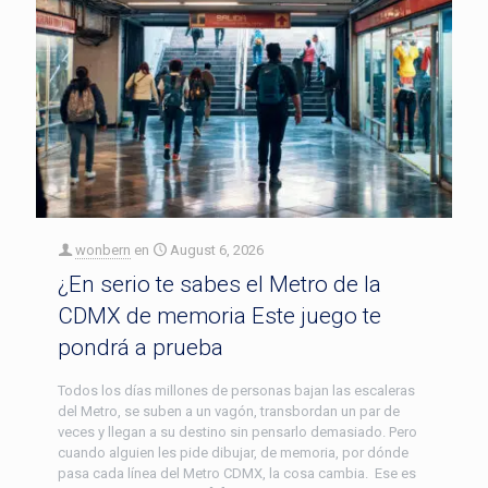
wonbern
en
August 6, 2026
¿En serio te sabes el Metro de la
CDMX de memoria Este juego te
pondrá a prueba
Todos los días millones de personas bajan las escaleras
del Metro, se suben a un vagón, transbordan un par de
veces y llegan a su destino sin pensarlo demasiado. Pero
cuando alguien les pide dibujar, de memoria, por dónde
pasa cada línea del Metro CDMX, la cosa cambia. Ese es