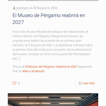
wonbern
en
August 6, 2026
El Museo de Pérgamo reabrirá en
2027
Tras más de una década de trabajos de restauración, el
icónico Museo de Pérgamo (Pergamonmuseum) se
prepara para reabrir las puertas de su primera gran
sección, el 4 de junio de 2027. La reapertura corresponde a
la primera fase del ambicioso proyecto de modernización
del museo, iniciado en 2013 como parte del Plan Maestro
de […]
The post
El Museo de Pérgamo reabrirá en 2027
appeared
first on
Alan x el Mundo
.
0
Leer más