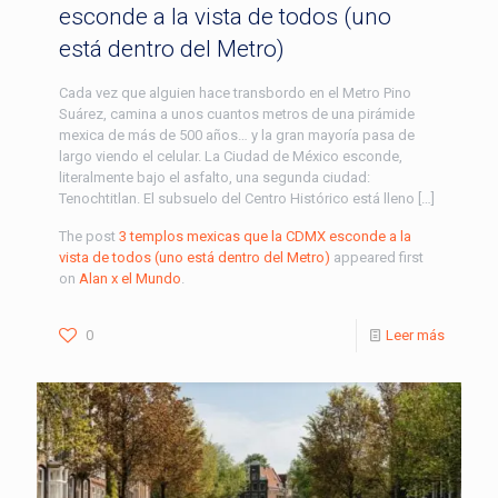
esconde a la vista de todos (uno
está dentro del Metro)
Cada vez que alguien hace transbordo en el Metro Pino
Suárez, camina a unos cuantos metros de una pirámide
mexica de más de 500 años… y la gran mayoría pasa de
largo viendo el celular. La Ciudad de México esconde,
literalmente bajo el asfalto, una segunda ciudad:
Tenochtitlan. El subsuelo del Centro Histórico está lleno […]
The post
3 templos mexicas que la CDMX esconde a la
vista de todos (uno está dentro del Metro)
appeared first
on
Alan x el Mundo
.
0
Leer más