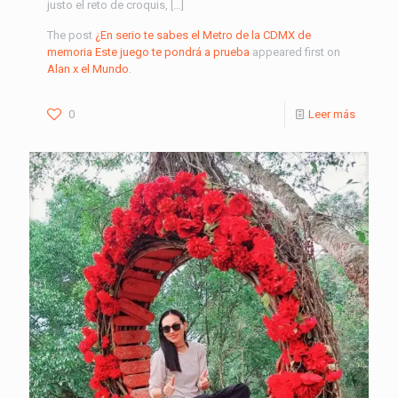
justo el reto de croquis, […]
The post
¿En serio te sabes el Metro de la CDMX de
memoria Este juego te pondrá a prueba
appeared first on
Alan x el Mundo
.
0
Leer más