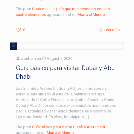
The post
Guatemala: el país que me reconectó con los
cuatro elementos
appeared first on
Alan x el Mundo
.
0
Leer más
wonbern
en
August 5, 2026
Guía básica para visitar Dubái y Abu
Dhabi
Los Emiratos Árabes Unidos (EAU) es un próspero y
estable país situado al este de la península arábiga,
bordeando el Golfo Pérsico, entre Arabia Saudita y Omán.
Dubái y Abu Dhabi son dos de los emiratos más famosos
y en la actualidad visitar estos destinos es sinónimo de
lujo y modernidad. En ellos, los viajeros […]
The post
Guía básica para visitar Dubái y Abu Dhabi
appeared first on
Alan x el Mundo
.