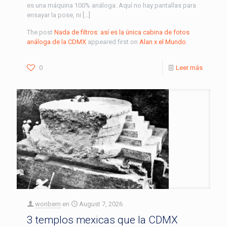
es una máquina 100% análoga. Aquí no hay pantallas para
ensayar la pose, ni […]
The post
Nada de filtros: así es la única cabina de fotos
análoga de la CDMX
appeared first on
Alan x el Mundo
.
0
Leer más
wonbern
en
August 7, 2026
3 templos mexicas que la CDMX