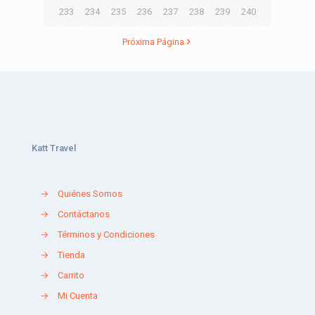
233
234
235
236
237
238
239
240
Próxima Página
Katt Travel
→
Quiénes Somos
→
Contáctanos
→
Términos y Condiciones
→
Tienda
→
Carrito
→
Mi Cuenta