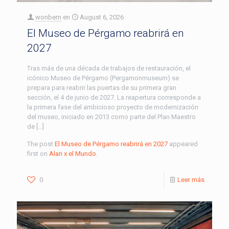
wonbern
en
August 6, 2026
El Museo de Pérgamo reabrirá en
2027
Tras más de una década de trabajos de restauración, el
icónico Museo de Pérgamo (Pergamonmuseum) se
prepara para reabrir las puertas de su primera gran
sección, el 4 de junio de 2027. La reapertura corresponde a
la primera fase del ambicioso proyecto de modernización
del museo, iniciado en 2013 como parte del Plan Maestro
de […]
The post
El Museo de Pérgamo reabrirá en 2027
appeared
first on
Alan x el Mundo
.
0
Leer más