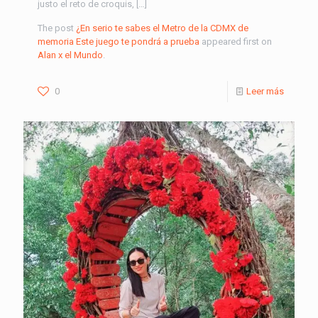
justo el reto de croquis, […]
The post
¿En serio te sabes el Metro de la CDMX de
memoria Este juego te pondrá a prueba
appeared first on
Alan x el Mundo
.
0
Leer más