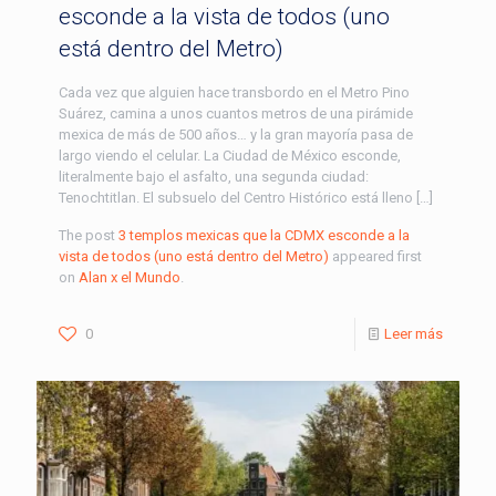
esconde a la vista de todos (uno
está dentro del Metro)
Cada vez que alguien hace transbordo en el Metro Pino
Suárez, camina a unos cuantos metros de una pirámide
mexica de más de 500 años… y la gran mayoría pasa de
largo viendo el celular. La Ciudad de México esconde,
literalmente bajo el asfalto, una segunda ciudad:
Tenochtitlan. El subsuelo del Centro Histórico está lleno […]
The post
3 templos mexicas que la CDMX esconde a la
vista de todos (uno está dentro del Metro)
appeared first
on
Alan x el Mundo
.
0
Leer más