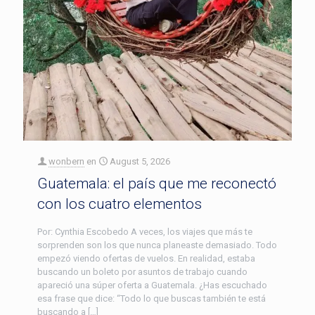
wonbern
en
August 5, 2026
Guatemala: el país que me reconectó
con los cuatro elementos
Por: Cynthia Escobedo A veces, los viajes que más te
sorprenden son los que nunca planeaste demasiado. Todo
empezó viendo ofertas de vuelos. En realidad, estaba
buscando un boleto por asuntos de trabajo cuando
apareció una súper oferta a Guatemala. ¿Has escuchado
esa frase que dice: “Todo lo que buscas también te está
buscando a […]