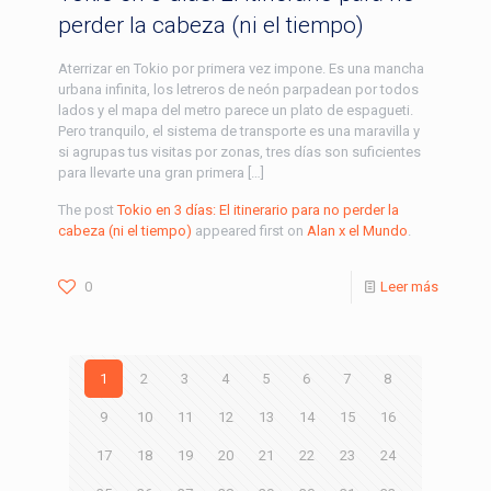
perder la cabeza (ni el tiempo)
Aterrizar en Tokio por primera vez impone. Es una mancha
urbana infinita, los letreros de neón parpadean por todos
lados y el mapa del metro parece un plato de espagueti.
Pero tranquilo, el sistema de transporte es una maravilla y
si agrupas tus visitas por zonas, tres días son suficientes
para llevarte una gran primera […]
The post
Tokio en 3 días: El itinerario para no perder la
cabeza (ni el tiempo)
appeared first on
Alan x el Mundo
.
0
Leer más
1
2
3
4
5
6
7
8
9
10
11
12
13
14
15
16
17
18
19
20
21
22
23
24