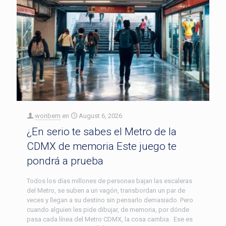
wonbern
en
August 6, 2026
¿En serio te sabes el Metro de la
CDMX de memoria Este juego te
pondrá a prueba
Todos los días millones de personas bajan las escaleras
del Metro, se suben a un vagón, transbordan un par de
veces y llegan a su destino sin pensarlo demasiado. Pero
cuando alguien les pide dibujar, de memoria, por dónde
pasa cada línea del Metro CDMX, la cosa cambia. Ese es