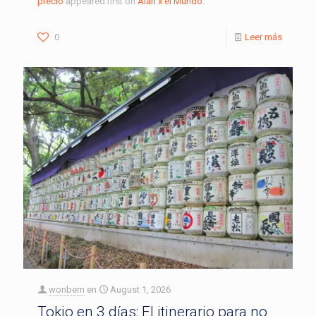
precio
appeared first on
Alan x el Mundo
.
0
Leer más
wonbern
en
August 1, 2026
Tokio en 3 días: El itinerario para no