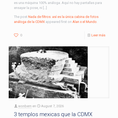
es una máquina 100% análoga. Aquí no hay pantallas para
ensayar la pose, ni […]
The post
Nada de filtros: así es la única cabina de fotos
análoga de la CDMX
appeared first on
Alan x el Mundo
.
0
Leer más
wonbern
en
August 7, 2026
3 templos mexicas que la CDMX