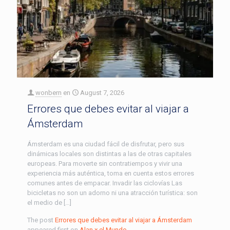
wonbern
en
August 7, 2026
Errores que debes evitar al viajar a
Ámsterdam
Ámsterdam es una ciudad fácil de disfrutar, pero sus
dinámicas locales son distintas a las de otras capitales
europeas. Para moverte sin contratiempos y vivir una
experiencia más auténtica, toma en cuenta estos errores
comunes antes de empacar. Invadir las ciclovías Las
bicicletas no son un adorno ni una atracción turística: son
el medio de […]
The post
Errores que debes evitar al viajar a Ámsterdam
appeared first on
Alan x el Mundo
.