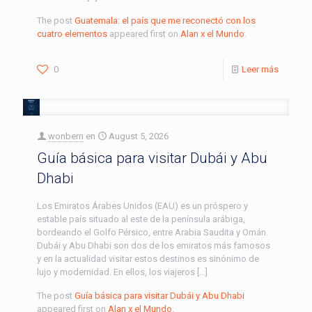
The post
Guatemala: el país que me reconectó con los
cuatro elementos
appeared first on
Alan x el Mundo
.
0
Leer más
wonbern
en
August 5, 2026
Guía básica para visitar Dubái y Abu
Dhabi
Los Emiratos Árabes Unidos (EAU) es un próspero y
estable país situado al este de la península arábiga,
bordeando el Golfo Pérsico, entre Arabia Saudita y Omán.
Dubái y Abu Dhabi son dos de los emiratos más famosos
y en la actualidad visitar estos destinos es sinónimo de
lujo y modernidad. En ellos, los viajeros […]
The post
Guía básica para visitar Dubái y Abu Dhabi
appeared first on
Alan x el Mundo
.