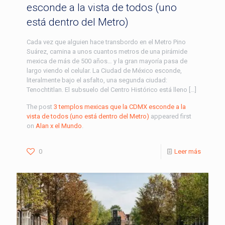
esconde a la vista de todos (uno
está dentro del Metro)
Cada vez que alguien hace transbordo en el Metro Pino
Suárez, camina a unos cuantos metros de una pirámide
mexica de más de 500 años… y la gran mayoría pasa de
largo viendo el celular. La Ciudad de México esconde,
literalmente bajo el asfalto, una segunda ciudad:
Tenochtitlan. El subsuelo del Centro Histórico está lleno […]
The post
3 templos mexicas que la CDMX esconde a la
vista de todos (uno está dentro del Metro)
appeared first
on
Alan x el Mundo
.
0
Leer más