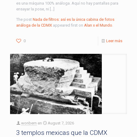
es una máquina 100% análoga. Aquí no hay pantallas para
ensayar la pose, ni […]
The post
Nada de filtros: así es la única cabina de fotos
análoga de la CDMX
appeared first on
Alan x el Mundo
.
0
Leer más
wonbern
en
August 7, 2026
3 templos mexicas que la CDMX