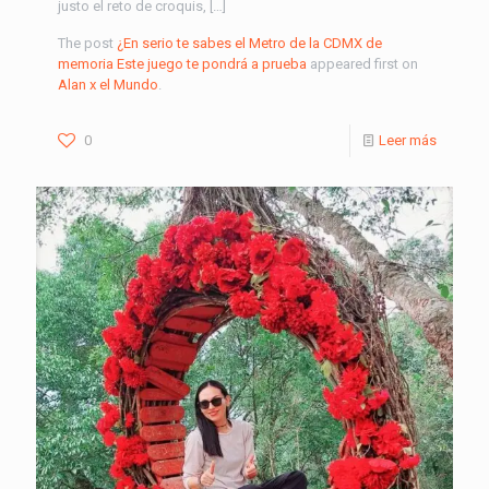
justo el reto de croquis, […]
The post
¿En serio te sabes el Metro de la CDMX de
memoria Este juego te pondrá a prueba
appeared first on
Alan x el Mundo
.
0
Leer más