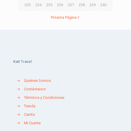
233
234
235
236
237
238
239
240
Próxima Página
Katt Travel
→
Quiénes Somos
→
Contáctanos
→
Términos y Condiciones
→
Tienda
→
Carrito
→
Mi Cuenta