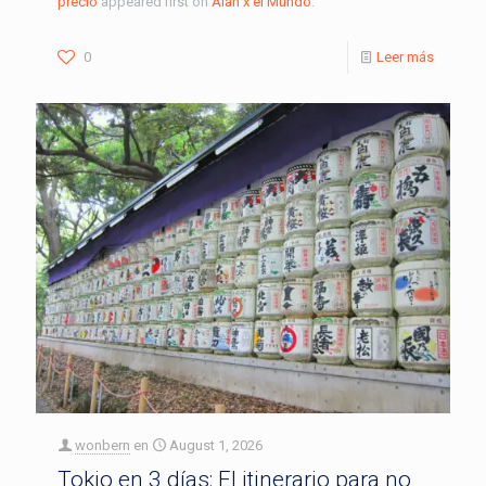
precio
appeared first on
Alan x el Mundo
.
0
Leer más
wonbern
en
August 1, 2026
Tokio en 3 días: El itinerario para no