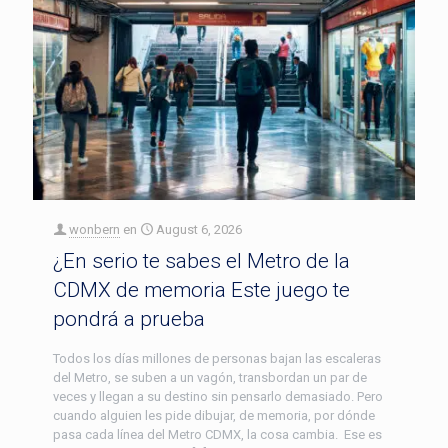
wonbern
en
August 6, 2026
¿En serio te sabes el Metro de la
CDMX de memoria Este juego te
pondrá a prueba
Todos los días millones de personas bajan las escaleras
del Metro, se suben a un vagón, transbordan un par de
veces y llegan a su destino sin pensarlo demasiado. Pero
cuando alguien les pide dibujar, de memoria, por dónde
pasa cada línea del Metro CDMX, la cosa cambia. Ese es