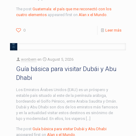
The post
Guatemala: el país que me reconectó con los
cuatro elementos
appeared first on
Alan x el Mundo
.
0
Leer más
wonbern
en
August 5, 2026
Guía básica para visitar Dubái y Abu
Dhabi
Los Emiratos Árabes Unidos (EAU) es un próspero y
estable país situado al este de la península arábiga,
bordeando el Golfo Pérsico, entre Arabia Saudita y Omán.
Dubái y Abu Dhabi son dos de los emiratos más famosos
y en la actualidad visitar estos destinos es sinónimo de
lujo y modernidad. En ellos, los viajeros […]
The post
Guía básica para visitar Dubái y Abu Dhabi
appeared first on
Alan x el Mundo
.