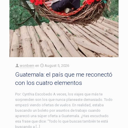
wonbern
en
August 5, 2026
Guatemala: el país que me reconectó
con los cuatro elementos
Por: Cynthia Escobedo A veces, los viajes que más te
sorprenden son los que nunca planeaste demasiado. Todo
empezó viendo ofertas de vuelos. En realidad, estaba
buscando un boleto por asuntos de trabajo cuando
apareció una súper oferta a Guatemala. ¿Has escuchado
esa frase que dice: “Todo lo que buscas también te está
buscando a […]