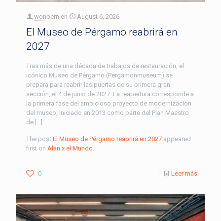
wonbern
en
August 6, 2026
El Museo de Pérgamo reabrirá en
2027
Tras más de una década de trabajos de restauración, el
icónico Museo de Pérgamo (Pergamonmuseum) se
prepara para reabrir las puertas de su primera gran
sección, el 4 de junio de 2027. La reapertura corresponde a
la primera fase del ambicioso proyecto de modernización
del museo, iniciado en 2013 como parte del Plan Maestro
de […]
The post
El Museo de Pérgamo reabrirá en 2027
appeared
first on
Alan x el Mundo
.
0
Leer más