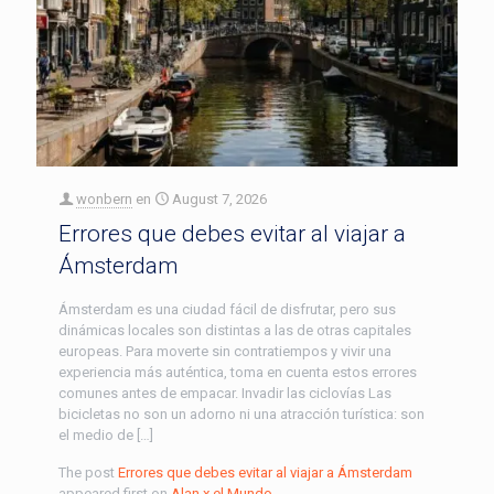
wonbern
en
August 7, 2026
Errores que debes evitar al viajar a
Ámsterdam
Ámsterdam es una ciudad fácil de disfrutar, pero sus
dinámicas locales son distintas a las de otras capitales
europeas. Para moverte sin contratiempos y vivir una
experiencia más auténtica, toma en cuenta estos errores
comunes antes de empacar. Invadir las ciclovías Las
bicicletas no son un adorno ni una atracción turística: son
el medio de […]
The post
Errores que debes evitar al viajar a Ámsterdam
appeared first on
Alan x el Mundo
.