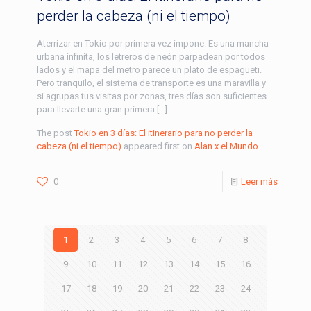
perder la cabeza (ni el tiempo)
Aterrizar en Tokio por primera vez impone. Es una mancha
urbana infinita, los letreros de neón parpadean por todos
lados y el mapa del metro parece un plato de espagueti.
Pero tranquilo, el sistema de transporte es una maravilla y
si agrupas tus visitas por zonas, tres días son suficientes
para llevarte una gran primera […]
The post
Tokio en 3 días: El itinerario para no perder la
cabeza (ni el tiempo)
appeared first on
Alan x el Mundo
.
0
Leer más
1
2
3
4
5
6
7
8
9
10
11
12
13
14
15
16
17
18
19
20
21
22
23
24