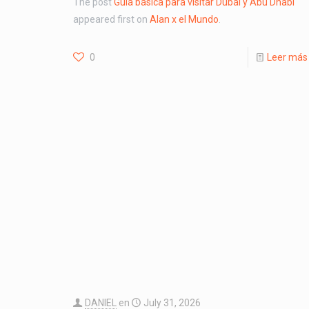
The post
Guía básica para visitar Dubái y Abu Dhabi
appeared first on
Alan x el Mundo
.
0
Leer más
DANIEL
en
July 31, 2026