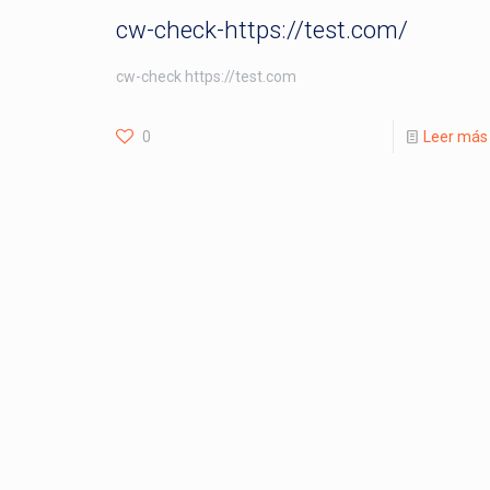
cw-check-https://test.com/
cw-check https://test.com
0
Leer más