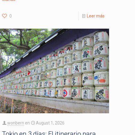
0
Leer más
wonbern
en
August 1, 2026
Tokio en 3 días: El itinerario para