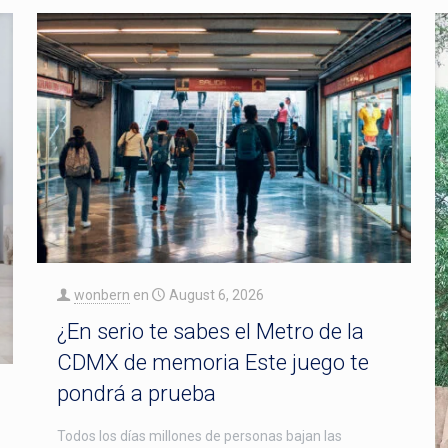
wonbern
en
August 6, 2026
¿En serio te sabes el Metro de la
CDMX de memoria Este juego te
pondrá a prueba
Todos los días millones de personas bajan las