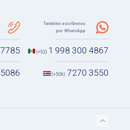
También escríbenos
por WhatsApp
 7785
1 998 300 4867
(+52)
 5086
7270 3550
(+506)