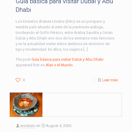
Guía básica para visitar Dubái y Abu
Dhabi
Los Emiratos Árabes Unidos (EAU) es un próspero y
estable país situado al este de la península arábiga,
bordeando el Golfo Pérsico, entre Arabia Saudita y Omán.
Dubái y Abu Dhabi son dos de los emiratos más famosos
y en la actualidad visitar estos destinos es sinónimo de
lujo y modernidad. En ellos, los viajeros […]
The post
Guía básica para visitar Dubái y Abu Dhabi
appeared first on
Alan x el Mundo
.
0
Leer más
wonbern
en
August 4, 2026