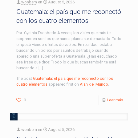
wonbern
en
August 5, 2026
Guatemala: el país que me reconectó
con los cuatro elementos
Por: Cynthia Escobedo A veces, los viajes que más te
sorprenden son los que nunca planeaste demasiado. Todo
empezó viendo ofertas de vuelos. En realidad, estaba
buscando un boleto por asuntos de trabajo cuando
apareció una súper oferta a Guatemala. ¿Has escuchado
esa frase que dice: “Todo lo que buscas también te está
buscando a […]
The post
Guatemala: el país que me reconectó con los
cuatro elementos
appeared first on
Alan x el Mundo
.
0
Leer más
wonbern
en
August 5, 2026