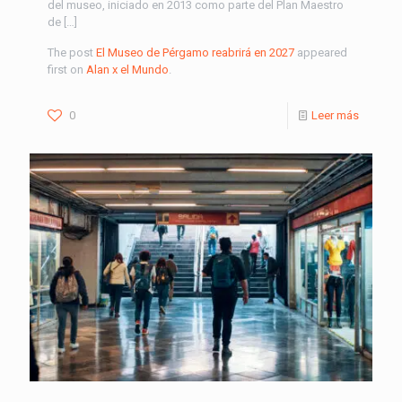
del museo, iniciado en 2013 como parte del Plan Maestro
de […]
The post
El Museo de Pérgamo reabrirá en 2027
appeared
first on
Alan x el Mundo
.
0
Leer más