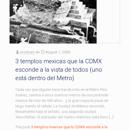
wonbern
en
August 7, 2026
3 templos mexicas que la CDMX
esconde a la vista de todos (uno
está dentro del Metro)
Cada vez que alguien hace transbordo en el Metro Pino
Suárez, camina a unos cuantos metros de una pirámide
mexica de más de 500 años… y la gran mayoría pasa de
largo viendo el celular. La Ciudad de México esconde,
literalmente bajo el asfalto, una segunda ciudad:
Tenochtitlan. El subsuelo del Centro Histórico está lleno […]
The post
3 templos mexicas que la CDMX esconde a la