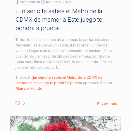
wonbern
en
August 6, 2026
¿En serio te sabes el Metro de la
CDMX de memoria Este juego te
pondrá a prueba
Todos los días millones de personas bajan las escaleras
del Metro, se suben a un vagón, transbordan un par de
veces y llegan a su destino sin pensarlo demasiado. Pero
cuando alguien les pide dibujar, de memoria, por dónde
pasa cada línea del Metro CDMX, la cosa cambia. Ese es
justo el reto de croquis, […]
The post
¿En serio te sabes el Metro de la CDMX de
memoria Este juego te pondrá a prueba
appeared first on
Alan x el Mundo
.
0
Leer más