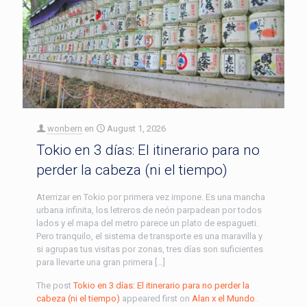
wonbern
en
August 1, 2026
Tokio en 3 días: El itinerario para no
perder la cabeza (ni el tiempo)
Aterrizar en Tokio por primera vez impone. Es una mancha
urbana infinita, los letreros de neón parpadean por todos
lados y el mapa del metro parece un plato de espagueti.
Pero tranquilo, el sistema de transporte es una maravilla y
si agrupas tus visitas por zonas, tres días son suficientes
para llevarte una gran primera […]
The post
Tokio en 3 días: El itinerario para no perder la
cabeza (ni el tiempo)
appeared first on
Alan x el Mundo
.