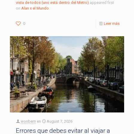
vista de todos (uno está dentro del Metro)
appeared first
on
Alan x el Mundo
.
0
Leer más
wonbern
en
August 7, 2026
Errores que debes evitar al viajar a