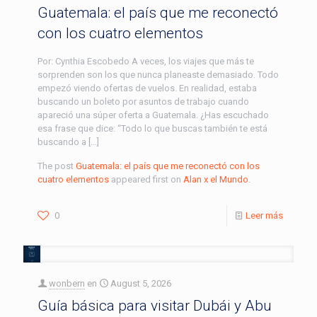
Guatemala: el país que me reconectó
con los cuatro elementos
Por: Cynthia Escobedo A veces, los viajes que más te
sorprenden son los que nunca planeaste demasiado. Todo
empezó viendo ofertas de vuelos. En realidad, estaba
buscando un boleto por asuntos de trabajo cuando
apareció una súper oferta a Guatemala. ¿Has escuchado
esa frase que dice: “Todo lo que buscas también te está
buscando a […]
The post
Guatemala: el país que me reconectó con los
cuatro elementos
appeared first on
Alan x el Mundo
.
0
Leer más
wonbern
en
August 5, 2026
Guía básica para visitar Dubái y Abu