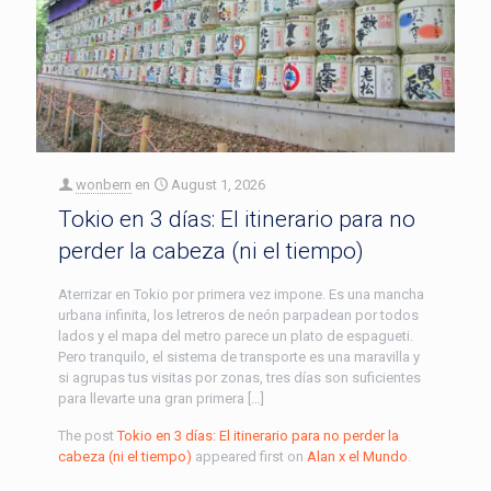
wonbern
en
August 1, 2026
Tokio en 3 días: El itinerario para no
perder la cabeza (ni el tiempo)
Aterrizar en Tokio por primera vez impone. Es una mancha
urbana infinita, los letreros de neón parpadean por todos
lados y el mapa del metro parece un plato de espagueti.
Pero tranquilo, el sistema de transporte es una maravilla y
si agrupas tus visitas por zonas, tres días son suficientes
para llevarte una gran primera […]
The post
Tokio en 3 días: El itinerario para no perder la
cabeza (ni el tiempo)
appeared first on
Alan x el Mundo
.