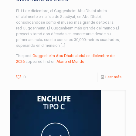
El 11 de diciembre, el Guggenheim Abu Dhabi abrirá
oficialmente en la isla de Saadiyat, en Abu Dhabi,
consolidándose como el museo más grande de toda la
red Guggenheim. El Guggenheim más grande del mundo El
proyecto tomó dos décadas en concretarse desde su
primer anuncio; cuenta con unos 30,000 metros cuadrados,
superando en dimensión […]
The post
Guggenheim Abu Dhabi abrirá en diciembre de
2026
appeared first on
Alan x el Mundo
.
0
Leer más