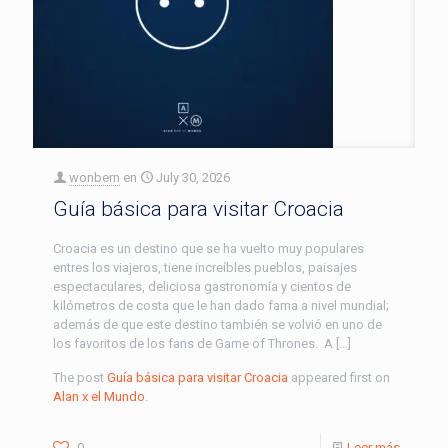
wonbern
en
July 30, 2026
Guía básica para visitar Croacia
Croacia es un destino que se ha vuelto muy populares
entres los viajeros, tiene increíbles pueblos, paisajes
espectaculares, deliciosa gastronomía y cientos de
kilómetros de costa que le han dado fama a nivel mundial;
además de que este destino también se volvió en uno de
los favoritos de los fans de Game of Thrones. A […]
The post
Guía básica para visitar Croacia
appeared first on
Alan x el Mundo
.
0
Leer más