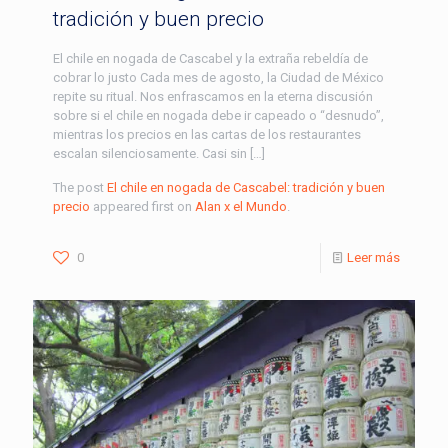
tradición y buen precio
El chile en nogada de Cascabel y la extraña rebeldía de
cobrar lo justo Cada mes de agosto, la Ciudad de México
repite su ritual. Nos enfrascamos en la eterna discusión
sobre si el chile en nogada debe ir capeado o “desnudo”,
mientras los precios en las cartas de los restaurantes
escalan silenciosamente. Casi sin […]
The post
El chile en nogada de Cascabel: tradición y buen
precio
appeared first on
Alan x el Mundo
.
0
Leer más