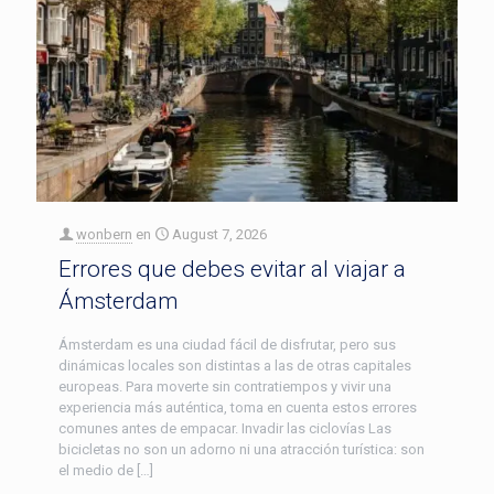
wonbern
en
August 7, 2026
Errores que debes evitar al viajar a
Ámsterdam
Ámsterdam es una ciudad fácil de disfrutar, pero sus
dinámicas locales son distintas a las de otras capitales
europeas. Para moverte sin contratiempos y vivir una
experiencia más auténtica, toma en cuenta estos errores
comunes antes de empacar. Invadir las ciclovías Las
bicicletas no son un adorno ni una atracción turística: son
el medio de […]