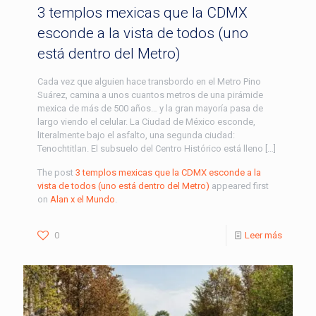
3 templos mexicas que la CDMX
esconde a la vista de todos (uno
está dentro del Metro)
Cada vez que alguien hace transbordo en el Metro Pino
Suárez, camina a unos cuantos metros de una pirámide
mexica de más de 500 años… y la gran mayoría pasa de
largo viendo el celular. La Ciudad de México esconde,
literalmente bajo el asfalto, una segunda ciudad:
Tenochtitlan. El subsuelo del Centro Histórico está lleno […]
The post
3 templos mexicas que la CDMX esconde a la
vista de todos (uno está dentro del Metro)
appeared first
on
Alan x el Mundo
.
0
Leer más