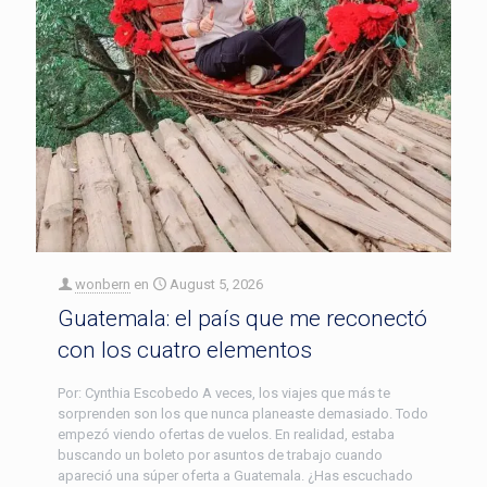
wonbern
en
August 5, 2026
Guatemala: el país que me reconectó
con los cuatro elementos
Por: Cynthia Escobedo A veces, los viajes que más te
sorprenden son los que nunca planeaste demasiado. Todo
empezó viendo ofertas de vuelos. En realidad, estaba
buscando un boleto por asuntos de trabajo cuando
apareció una súper oferta a Guatemala. ¿Has escuchado