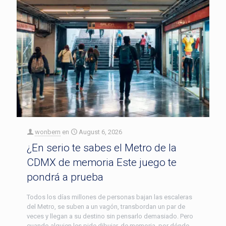
wonbern
en
August 6, 2026
¿En serio te sabes el Metro de la
CDMX de memoria Este juego te
pondrá a prueba
Todos los días millones de personas bajan las escaleras
del Metro, se suben a un vagón, transbordan un par de
veces y llegan a su destino sin pensarlo demasiado. Pero
cuando alguien les pide dibujar, de memoria, por dónde