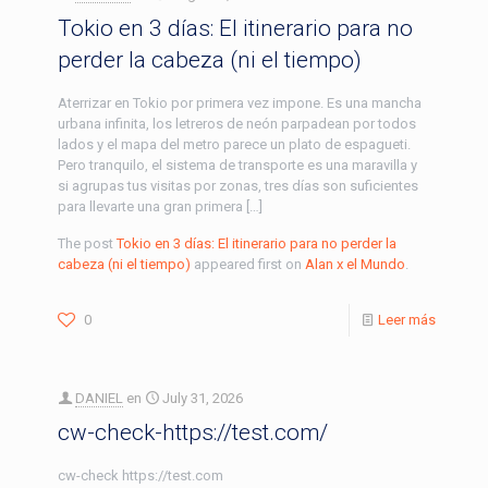
Tokio en 3 días: El itinerario para no
perder la cabeza (ni el tiempo)
Aterrizar en Tokio por primera vez impone. Es una mancha
urbana infinita, los letreros de neón parpadean por todos
lados y el mapa del metro parece un plato de espagueti.
Pero tranquilo, el sistema de transporte es una maravilla y
si agrupas tus visitas por zonas, tres días son suficientes
para llevarte una gran primera […]
The post
Tokio en 3 días: El itinerario para no perder la
cabeza (ni el tiempo)
appeared first on
Alan x el Mundo
.
0
Leer más
DANIEL
en
July 31, 2026
cw-check-https://test.com/
cw-check https://test.com