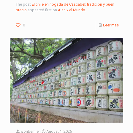
The post
El chile en nogada de Cascabel: tradición y buen
precio
appeared first on
Alan x el Mundo
.
0
Leer más
wonbern
en
August 1, 2026