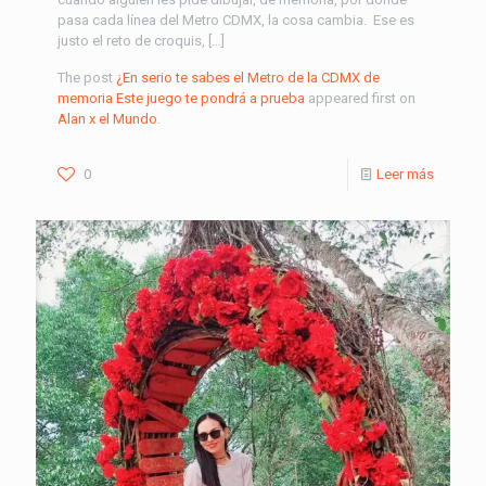
pasa cada línea del Metro CDMX, la cosa cambia. Ese es
justo el reto de croquis, […]
The post
¿En serio te sabes el Metro de la CDMX de
memoria Este juego te pondrá a prueba
appeared first on
Alan x el Mundo
.
0
Leer más