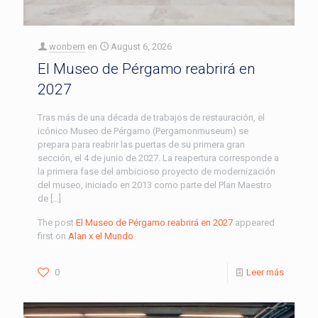
wonbern
en
August 6, 2026
El Museo de Pérgamo reabrirá en
2027
Tras más de una década de trabajos de restauración, el
icónico Museo de Pérgamo (Pergamonmuseum) se
prepara para reabrir las puertas de su primera gran
sección, el 4 de junio de 2027. La reapertura corresponde a
la primera fase del ambicioso proyecto de modernización
del museo, iniciado en 2013 como parte del Plan Maestro
de […]
The post
El Museo de Pérgamo reabrirá en 2027
appeared
first on
Alan x el Mundo
.
0
Leer más