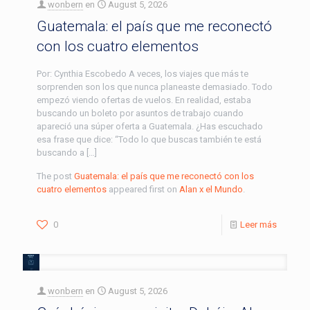
wonbern
en
August 5, 2026
Guatemala: el país que me reconectó
con los cuatro elementos
Por: Cynthia Escobedo A veces, los viajes que más te
sorprenden son los que nunca planeaste demasiado. Todo
empezó viendo ofertas de vuelos. En realidad, estaba
buscando un boleto por asuntos de trabajo cuando
apareció una súper oferta a Guatemala. ¿Has escuchado
esa frase que dice: “Todo lo que buscas también te está
buscando a […]
The post
Guatemala: el país que me reconectó con los
cuatro elementos
appeared first on
Alan x el Mundo
.
0
Leer más
wonbern
en
August 5, 2026