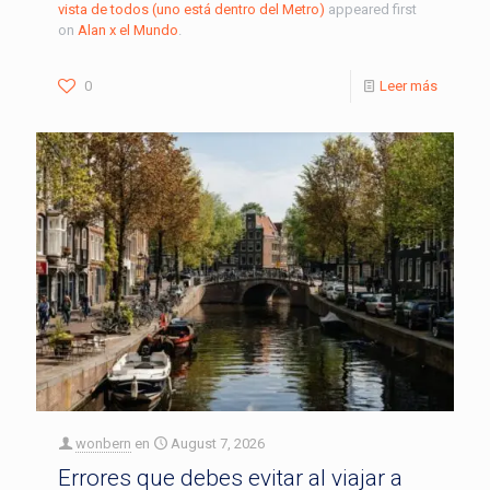
vista de todos (uno está dentro del Metro)
appeared first
on
Alan x el Mundo
.
0
Leer más
wonbern
en
August 7, 2026
Errores que debes evitar al viajar a