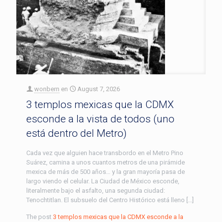
wonbern
en
August 7, 2026
3 templos mexicas que la CDMX
esconde a la vista de todos (uno
está dentro del Metro)
Cada vez que alguien hace transbordo en el Metro Pino
Suárez, camina a unos cuantos metros de una pirámide
mexica de más de 500 años… y la gran mayoría pasa de
largo viendo el celular. La Ciudad de México esconde,
literalmente bajo el asfalto, una segunda ciudad:
Tenochtitlan. El subsuelo del Centro Histórico está lleno […]
The post
3 templos mexicas que la CDMX esconde a la