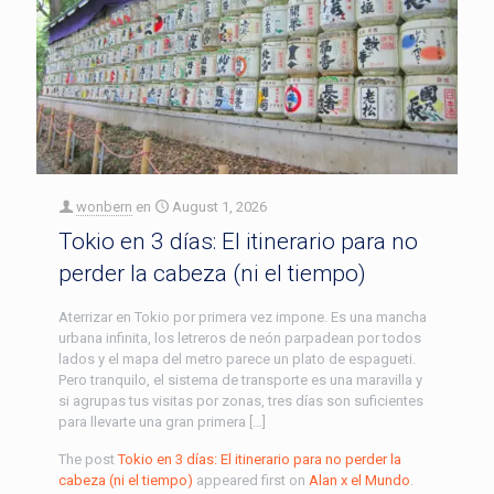
wonbern
en
August 1, 2026
Tokio en 3 días: El itinerario para no
perder la cabeza (ni el tiempo)
Aterrizar en Tokio por primera vez impone. Es una mancha
urbana infinita, los letreros de neón parpadean por todos
lados y el mapa del metro parece un plato de espagueti.
Pero tranquilo, el sistema de transporte es una maravilla y
si agrupas tus visitas por zonas, tres días son suficientes
para llevarte una gran primera […]
The post
Tokio en 3 días: El itinerario para no perder la
cabeza (ni el tiempo)
appeared first on
Alan x el Mundo
.