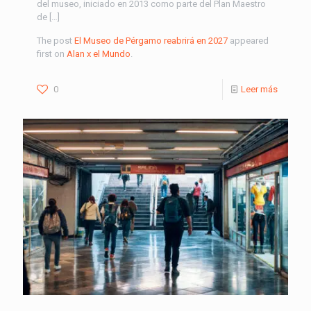
del museo, iniciado en 2013 como parte del Plan Maestro
de […]
The post
El Museo de Pérgamo reabrirá en 2027
appeared
first on
Alan x el Mundo
.
0
Leer más