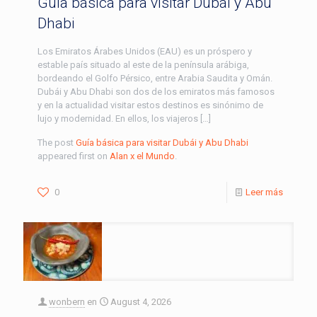
Guía básica para visitar Dubái y Abu
Dhabi
Los Emiratos Árabes Unidos (EAU) es un próspero y
estable país situado al este de la península arábiga,
bordeando el Golfo Pérsico, entre Arabia Saudita y Omán.
Dubái y Abu Dhabi son dos de los emiratos más famosos
y en la actualidad visitar estos destinos es sinónimo de
lujo y modernidad. En ellos, los viajeros […]
The post
Guía básica para visitar Dubái y Abu Dhabi
appeared first on
Alan x el Mundo
.
0
Leer más
wonbern
en
August 4, 2026