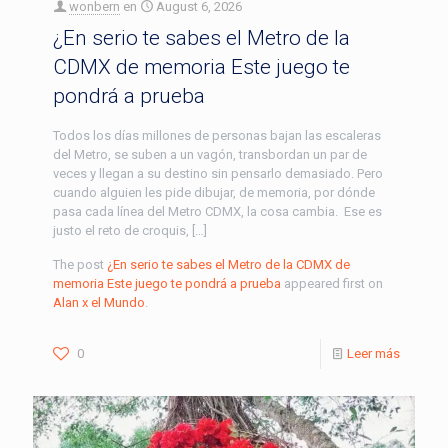
wonbern
en
August 6, 2026
¿En serio te sabes el Metro de la
CDMX de memoria Este juego te
pondrá a prueba
Todos los días millones de personas bajan las escaleras
del Metro, se suben a un vagón, transbordan un par de
veces y llegan a su destino sin pensarlo demasiado. Pero
cuando alguien les pide dibujar, de memoria, por dónde
pasa cada línea del Metro CDMX, la cosa cambia. Ese es
justo el reto de croquis, […]
The post
¿En serio te sabes el Metro de la CDMX de
memoria Este juego te pondrá a prueba
appeared first on
Alan x el Mundo
.
0
Leer más