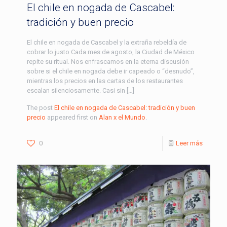
El chile en nogada de Cascabel:
tradición y buen precio
El chile en nogada de Cascabel y la extraña rebeldía de
cobrar lo justo Cada mes de agosto, la Ciudad de México
repite su ritual. Nos enfrascamos en la eterna discusión
sobre si el chile en nogada debe ir capeado o “desnudo”,
mientras los precios en las cartas de los restaurantes
escalan silenciosamente. Casi sin […]
The post
El chile en nogada de Cascabel: tradición y buen
precio
appeared first on
Alan x el Mundo
.
0
Leer más