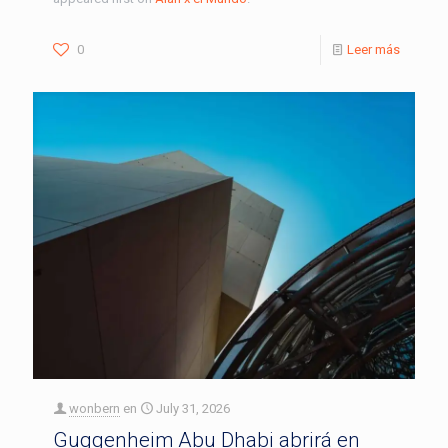
0
Leer más
wonbern
en
July 31, 2026
Guggenheim Abu Dhabi abrirá en