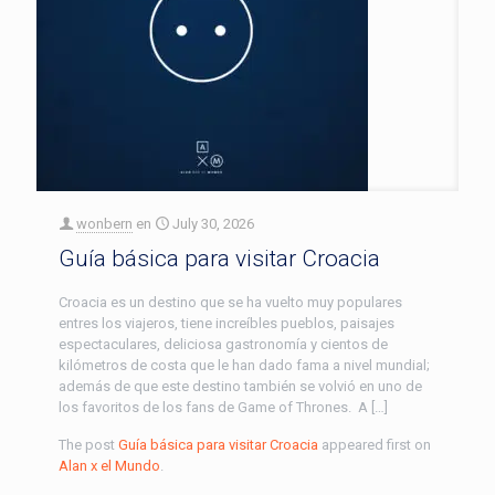
wonbern
en
July 30, 2026
Guía básica para visitar Croacia
Croacia es un destino que se ha vuelto muy populares
entres los viajeros, tiene increíbles pueblos, paisajes
espectaculares, deliciosa gastronomía y cientos de
kilómetros de costa que le han dado fama a nivel mundial;
además de que este destino también se volvió en uno de
los favoritos de los fans de Game of Thrones. A […]
The post
Guía básica para visitar Croacia
appeared first on
Alan x el Mundo
.