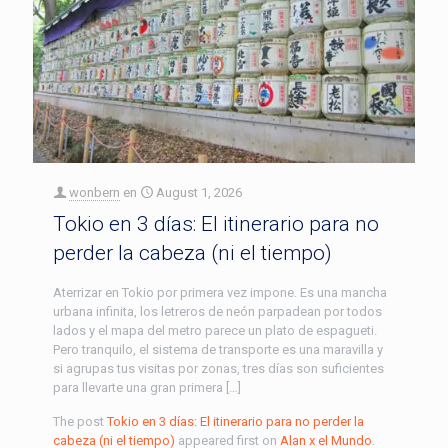
wonbern
en
August 1, 2026
Tokio en 3 días: El itinerario para no
perder la cabeza (ni el tiempo)
Aterrizar en Tokio por primera vez impone. Es una mancha
urbana infinita, los letreros de neón parpadean por todos
lados y el mapa del metro parece un plato de espagueti.
Pero tranquilo, el sistema de transporte es una maravilla y
si agrupas tus visitas por zonas, tres días son suficientes
para llevarte una gran primera […]
The post
Tokio en 3 días: El itinerario para no perder la
cabeza (ni el tiempo)
appeared first on
Alan x el Mundo
.