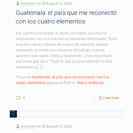
wonbern
en
August 5, 2026
Guatemala: el país que me reconectó
con los cuatro elementos
Por: Cynthia Escobedo A veces, los viajes que más te
sorprenden son los que nunca planeaste demasiado. Todo
empezó viendo ofertas de vuelos. En realidad, estaba
buscando un boleto por asuntos de trabajo cuando
apareció una súper oferta a Guatemala. ¿Has escuchado
esa frase que dice: “Todo lo que buscas también te está
buscando a […]
The post
Guatemala: el país que me reconectó con los
cuatro elementos
appeared first on
Alan x el Mundo
.
0
Leer más
wonbern
en
August 5, 2026