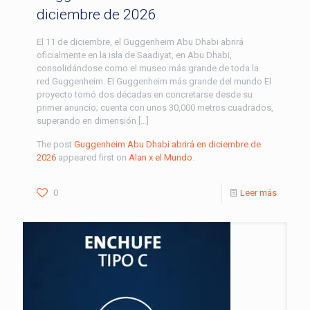
diciembre de 2026
El 11 de diciembre, el Guggenheim Abu Dhabi abrirá
oficialmente en la isla de Saadiyat, en Abu Dhabi,
consolidándose como el museo más grande de toda la
red Guggenheim. El Guggenheim más grande del mundo El
proyecto tomó dos décadas en concretarse desde su
primer anuncio; cuenta con unos 30,000 metros cuadrados,
superando en dimensión […]
The post
Guggenheim Abu Dhabi abrirá en diciembre de
2026
appeared first on
Alan x el Mundo
.
0
Leer más