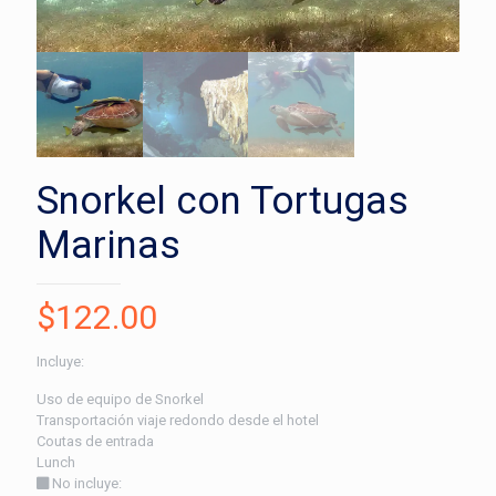
Snorkel con Tortugas
Marinas
$
122.00
Incluye:
Uso de equipo de Snorkel
Transportación viaje redondo desde el hotel
Coutas de entrada
Lunch
No incluye: