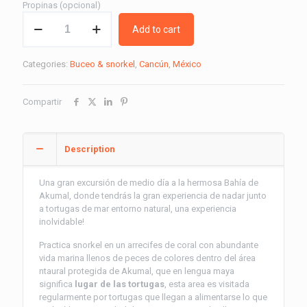
Propinas (opcional)
Snorkel
Add to cart
con
Tortugas
Marinas
Categories:
Buceo & snorkel
,
Cancún
,
México
quantity
Compartir
Description
Una gran excursión de medio dí­a a la hermosa Bahí­a de
Akumal, donde tendrás la gran experiencia de nadar junto
a tortugas de mar entorno natural, una experiencia
inolvidable!
Practica snorkel en un arrecifes de coral con abundante
vida marina llenos de peces de colores dentro del área
ntaural protegida de Akumal, que en lengua maya
significa
lugar de las tortugas
, esta area es visitada
regularmente por tortugas que llegan a alimentarse lo que