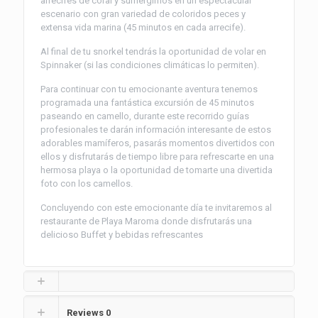
arrecifes de coral y sumergirnos en un espectacular
escenario con gran variedad de coloridos peces y
extensa vida marina (45 minutos en cada arrecife).
Al final de tu snorkel tendrás la oportunidad de volar en
Spinnaker (si las condiciones climáticas lo permiten).
Para continuar con tu emocionante aventura tenemos
programada una fantástica excursión de 45 minutos
paseando en camello, durante este recorrido guías
profesionales te darán información interesante de estos
adorables mamíferos, pasarás momentos divertidos con
ellos y disfrutarás de tiempo libre para refrescarte en una
hermosa playa o la oportunidad de tomarte una divertida
foto con los camellos.
Concluyendo con este emocionante día te invitaremos al
restaurante de Playa Maroma donde disfrutarás una
delicioso Buffet y bebidas refrescantes
Reviews
0