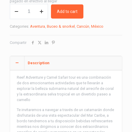
pagado en efectivo al llegar
Reef
Add to cart
Adventure
y
Camel
Categories:
Aventura
,
Buceo & snorkel
,
Cancún
,
México
Safari
Tour
quantity
Compartir
Description
Reef Adventure y Camel Safari tour es una combinación
de dos emocionantes actividades que te llevarán a
explorar la belleza submarina natural del arrecife de coral
y la extraordinaria selva tropical en un divertido paseo a
camello
Te invitaremos a navegar a través de un catamarán donde
disfrutarás de una vista espectacular del Mar Caribe, a
bordo tendremos a tu disposición bebidas refrescantes
mientras nos dirigimos a conocer dos extraordinarios