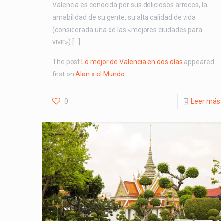
Valencia es conocida por sus deliciosos arroces, la
amabilidad de su gente, su alta calidad de vida
(considerada una de las «mejores ciudades para
vivir») […]
The post
Lo mejor de Valencia en dos días
appeared
first on
Alan x el Mundo
.
0
Leer más