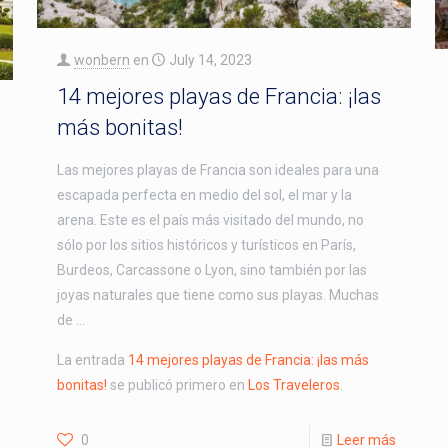
wonbern
en
July 14, 2023
14 mejores playas de Francia: ¡las
más bonitas!
Las mejores playas de Francia son ideales para una
escapada perfecta en medio del sol, el mar y la
arena. Este es el país más visitado del mundo, no
sólo por los sitios históricos y turísticos en París,
Burdeos, Carcassone o Lyon, sino también por las
joyas naturales que tiene como sus playas. Muchas
de …
La entrada
14 mejores playas de Francia: ¡las más
bonitas!
se publicó primero en
Los Traveleros
.
0
Leer más