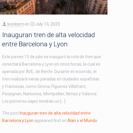
wonbern
en
July 13, 2023
Inauguran tren de alta velocidad
entre Barcelona y Lyon
Este jueves 13 de julio se inauguró la ruta de tren que
conectará Barcelona y Lyon en cinco horas, la cual es
operada por AVE, de Renfe. Durante el recorrido, el
tren realizará varias paradas en ciudades españolas
y francesas, como Girona, Figueres Villafrant,
Perpignan, Narbonne, Montpellier, Nimes y Valence.
Los primeros viajes tendrán un […]
The post
Inauguran tren de alta velocidad entre
Barcelona y Lyon
appeared first on
Alan x el Mundo
.