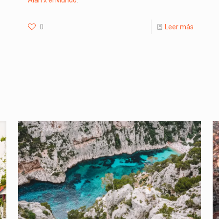
Alan x el Mundo
.
0
Leer más