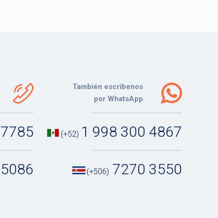
También escríbenos
por WhatsApp
 7785
1 998 300 4867
(+52)
 5086
7270 3550
(+506)