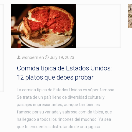
wonbern
en
July 19, 2023
Comida típica de Estados Unidos:
12 platos que debes probar
La comida típica de Estados Unidos es súper famosa.
Se trata de un país lleno de diversidad cultural y
paisajes impresionantes, aunque también es
famoso por su variada y sabrosa comida típica, que
ha llegado a todos los rincones del mudndo. Ya sea
que te encuentres disfrutando de una jugosa