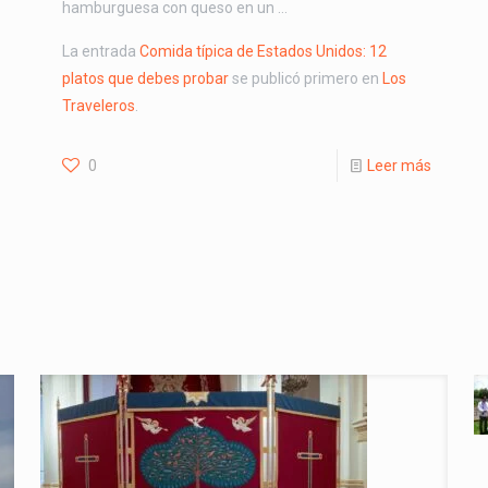
hamburguesa con queso en un …
La entrada
Comida típica de Estados Unidos: 12
platos que debes probar
se publicó primero en
Los
Traveleros
.
0
Leer más