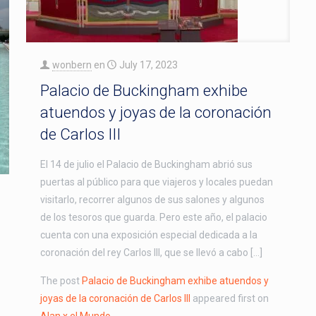
wonbern
en
July 17, 2023
Palacio de Buckingham exhibe
atuendos y joyas de la coronación
de Carlos III
El 14 de julio el Palacio de Buckingham abrió sus
puertas al público para que viajeros y locales puedan
visitarlo, recorrer algunos de sus salones y algunos
de los tesoros que guarda. Pero este año, el palacio
cuenta con una exposición especial dedicada a la
coronación del rey Carlos III, que se llevó a cabo […]
The post
Palacio de Buckingham exhibe atuendos y
joyas de la coronación de Carlos III
appeared first on