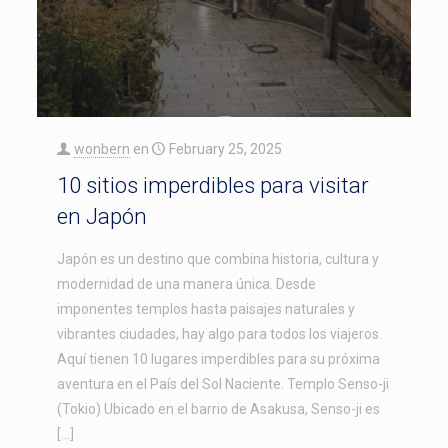
wonbern
en
February 25, 2025
10 sitios imperdibles para visitar
en Japón
Japón es un destino que combina historia, cultura y
modernidad de una manera única. Desde
imponentes templos hasta paisajes naturales y
vibrantes ciudades, hay algo para todos los viajeros.
Aquí tienen 10 lugares imperdibles para su próxima
aventura en el País del Sol Naciente. Templo Senso-ji
(Tokio) Ubicado en el barrio de Asakusa, Senso-ji es
[…]