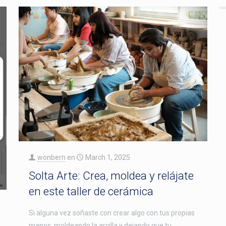
wonbern
en
March 1, 2025
Solta Arte: Crea, moldea y relájate
en este taller de cerámica
Si alguna vez soñaste con crear algo con tus propias
manos, moldeando la arcilla y dejando que tu