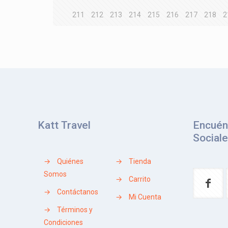
211
212
213
214
215
216
217
218
2
Katt Travel
Encuén
Social
→
Quiénes
→
Tienda
Somos
→
Carrito
→
Contáctanos
→
Mi Cuenta
→
Términos y
Condiciones