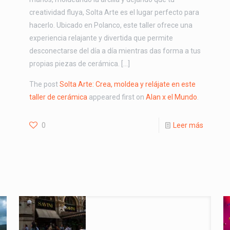
creatividad fluya, Solta Arte es el lugar perfecto para
hacerlo. Ubicado en Polanco, este taller ofrece una
experiencia relajante y divertida que permite
desconectarse del día a día mientras das forma a tus
propias piezas de cerámica. […]
The post
Solta Arte: Crea, moldea y relájate en este
taller de cerámica
appeared first on
Alan x el Mundo
.
0
Leer más