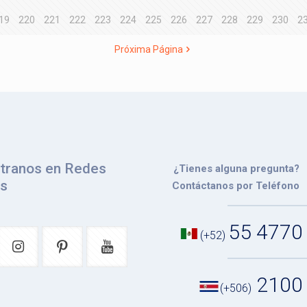
19
220
221
222
223
224
225
226
227
228
229
230
2
Próxima Página
tranos en Redes
¿Tienes alguna pregunta?
es
Contáctanos por Teléfono
55 4770
(+52)
2100
(+506)