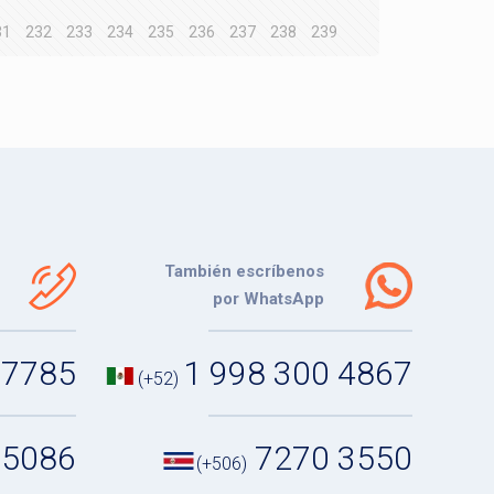
31
232
233
234
235
236
237
238
239
También escríbenos
por WhatsApp
 7785
1 998 300 4867
(+52)
 5086
7270 3550
(+506)