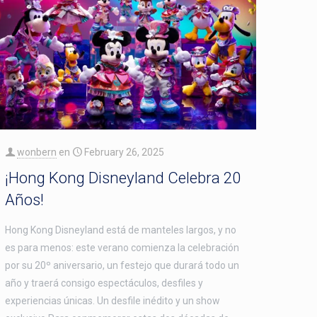
wonbern
en
February 26, 2025
¡Hong Kong Disneyland Celebra 20
Años!
Hong Kong Disneyland está de manteles largos, y no
es para menos: este verano comienza la celebración
por su 20º aniversario, un festejo que durará todo un
año y traerá consigo espectáculos, desfiles y
experiencias únicas. Un desfile inédito y un show