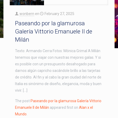
wonbern
en
February 27, 2025
Paseando por la glamurosa
Galería Vittorio Emanuele II de
Milán
Texto: Armando Cerra Fotos: Mónica Grimal A Milán
tenemos que viajar con nuestras mejores galas. Y si
es posible con un presupuesto desahogado para
darnos algún capricho sacándole brillo a las tarjetas
de crédito. Al fin y al cabo la gran ciudad del norte de
Italia es sinónimo de diseño, elegancia, moda y buen
vivir. […]
The post
Paseando por la glamurosa Galería Vittorio
Emanuele II de Milán
appeared first on
Alan x el
Mundo
.