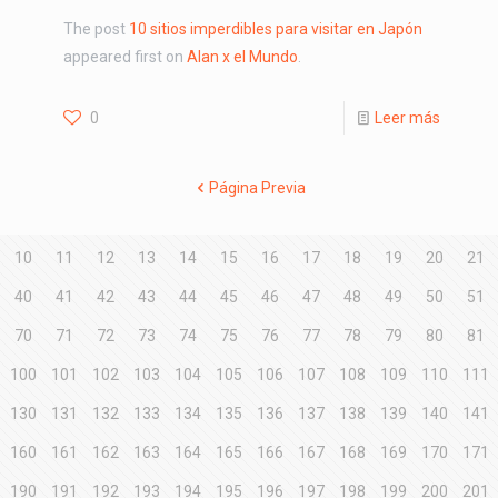
The post
10 sitios imperdibles para visitar en Japón
appeared first on
Alan x el Mundo
.
0
Leer más
Página Previa
10
11
12
13
14
15
16
17
18
19
20
21
40
41
42
43
44
45
46
47
48
49
50
51
70
71
72
73
74
75
76
77
78
79
80
81
100
101
102
103
104
105
106
107
108
109
110
111
130
131
132
133
134
135
136
137
138
139
140
141
160
161
162
163
164
165
166
167
168
169
170
171
190
191
192
193
194
195
196
197
198
199
200
201