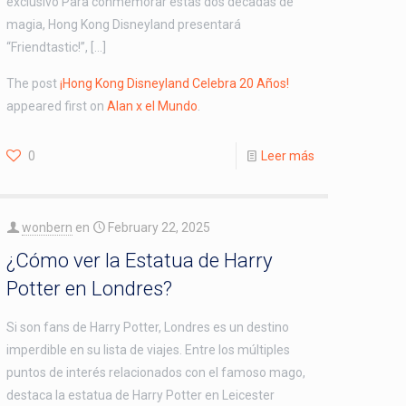
exclusivo Para conmemorar estas dos décadas de
magia, Hong Kong Disneyland presentará
“Friendtastic!”, […]
The post
¡Hong Kong Disneyland Celebra 20 Años!
appeared first on
Alan x el Mundo
.
0
Leer más
wonbern
en
February 22, 2025
¿Cómo ver la Estatua de Harry
Potter en Londres?
Si son fans de Harry Potter, Londres es un destino
imperdible en su lista de viajes. Entre los múltiples
puntos de interés relacionados con el famoso mago,
destaca la estatua de Harry Potter en Leicester