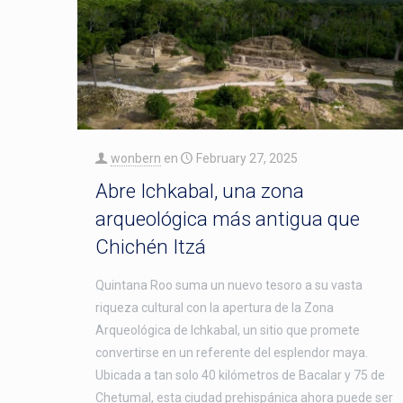
wonbern
en
February 27, 2025
Abre Ichkabal, una zona
arqueológica más antigua que
Chichén Itzá
Quintana Roo suma un nuevo tesoro a su vasta
riqueza cultural con la apertura de la Zona
Arqueológica de Ichkabal, un sitio que promete
convertirse en un referente del esplendor maya.
Ubicada a tan solo 40 kilómetros de Bacalar y 75 de
Chetumal, esta ciudad prehispánica ahora puede ser