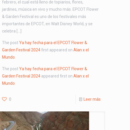
febrero, el cual está lleno de topiarios, flores,
jardines, música en vivo y mucho más. EPCOT Flower
& Garden Festival es uno de los festivales más
importantes de EPCOT, en Walt Disney World, y se
celebra […]
The post
Ya hay fecha para el EPCOT Flower &
Garden Festival 2024
first appeared on
Alan x el
Mundo
.
The post
Ya hay fecha para el EPCOT Flower &
Garden Festival 2024
appeared first on
Alan x el
Mundo
.
0
Leer más