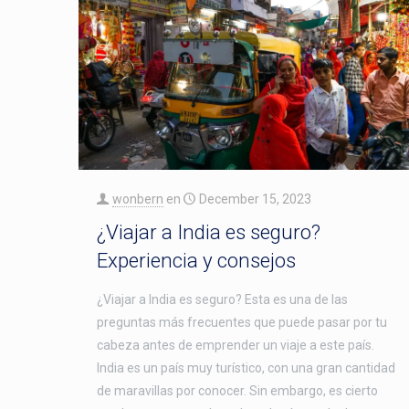
wonbern
en
December 15, 2023
¿Viajar a India es seguro?
Experiencia y consejos
¿Viajar a India es seguro? Esta es una de las
preguntas más frecuentes que puede pasar por tu
cabeza antes de emprender un viaje a este país.
India es un país muy turístico, con una gran cantidad
de maravillas por conocer. Sin embargo, es cierto