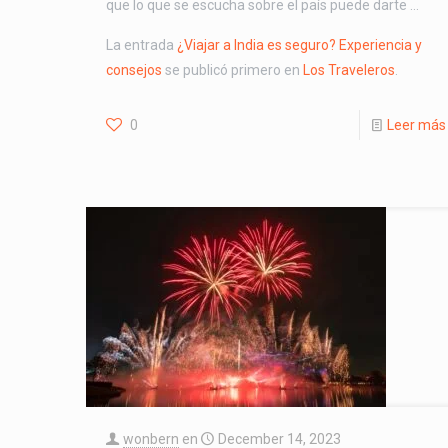
que lo que se escucha sobre el país puede darte …
La entrada
¿Viajar a India es seguro? Experiencia y
consejos
se publicó primero en
Los Traveleros
.
0
Leer más
wonbern
en
December 14, 2023