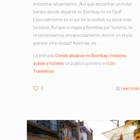
encontrar alojamiento. ¡Así que encontrar un hotel
barato donde alojarse en Bombay no es fácil!
Especialmente en el sur de la ciudad, su zona más
turística. Así que si viajas a Bombay por turismo, te
recomendamos encarecidamente dormir en el sur,
¡parece otra ciudad! Además, es …
La entrada
Dónde alojarse en Bombay: mejores
zonas y hoteles
se publicó primero en
Los
Traveleros
.
0
Leer más