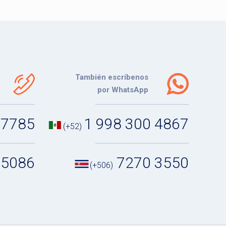
También escríbenos
por WhatsApp
 7785
1 998 300 4867
(+52)
 5086
7270 3550
(+506)