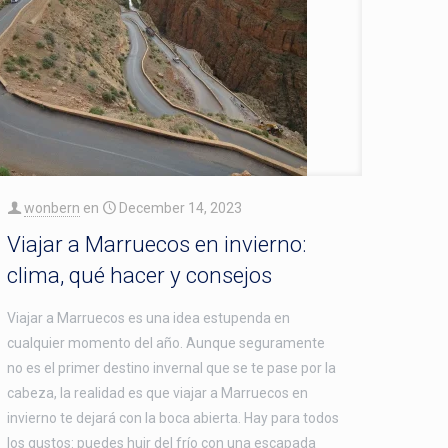
wonbern
en
December 14, 2023
Viajar a Marruecos en invierno:
clima, qué hacer y consejos
Viajar a Marruecos es una idea estupenda en
cualquier momento del año. Aunque seguramente
no es el primer destino invernal que se te pase por la
cabeza, la realidad es que viajar a Marruecos en
invierno te dejará con la boca abierta. Hay para todos
los gustos: puedes huir del frío con una escapada