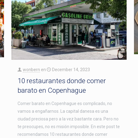
wonbern
en
December 14, 2023
10 restaurantes donde comer
barato en Copenhague
Comer barato en Copenhague es complicado, no
vamos a engañarnos. La capital danesa es una
ciudad preciosa pero a la vez bastante cara. Pero no
te preocupes, no es misión imposible. En este post te
recomendamos 10 restaurantes donde comer