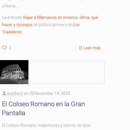
urbana, …
La entrada
Viajar a Marruecos en invierno: clima, qué
hacer y consejos
se publicó primero en
Los
Traveleros
.
0
Leer más
wonbern
en
December 14, 2023
El Coliseo Romano en la Gran
Pantalla
El Coliseo Romano, majestuoso y eterno, se alza