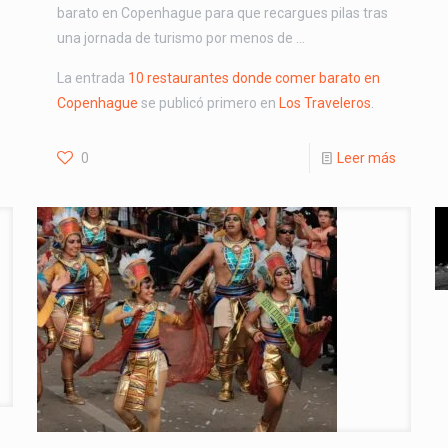
barato en Copenhague para que recargues pilas tras
una jornada de turismo por menos de …
La entrada
10 restaurantes donde comer barato en
Copenhague
se publicó primero en
Los Traveleros
.
0
Leer más