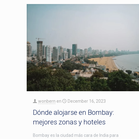
wonbern
en
December 16, 2023
Dónde alojarse en Bombay:
mejores zonas y hoteles
Bombay es la ciudad más cara de India para