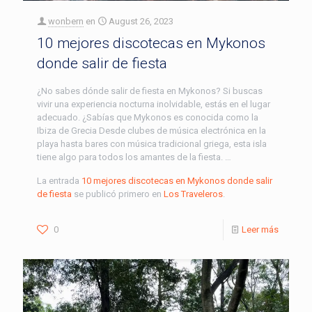
wonbern
en
August 26, 2023
10 mejores discotecas en Mykonos
donde salir de fiesta
¿No sabes dónde salir de fiesta en Mykonos? Si buscas
vivir una experiencia nocturna inolvidable, estás en el lugar
adecuado. ¿Sabías que Mykonos es conocida como la
Ibiza de Grecia Desde clubes de música electrónica en la
playa hasta bares con música tradicional griega, esta isla
tiene algo para todos los amantes de la fiesta. …
La entrada
10 mejores discotecas en Mykonos donde salir
de fiesta
se publicó primero en
Los Traveleros
.
0
Leer más