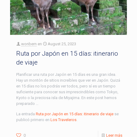
wonbern
en
August 25, 2023
Ruta por Japón en 15 días: itinerario
de viaje
Planificar una ruta por Japón en 15 días es una gran idea.
Hay un montón de sitios increíbles que ver en Japón. Quizá
en 15 días no los podrás ver todos, pero sí es un tiempo
suficiente para conocer sus imprescindibles como Tokyo,
Kyoto o la preciosa isla de Miyajima. En este post hemos
preparado …
La entrada
Ruta por Japón en 15 días: itinerario de viaje
se
publicó primero en
Los Traveleros
.
0
Leer más