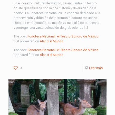
En el corazón cultural de México, se encuentra un tesoro
oculto que resuena con la rica historia y diversidad de la
nación. La Fonoteca Nacional es un espacio dedicado a la
preservación y difusión del patrimonio sonoro mexicano.
Ubicada en Coyoacán, su misión va más allá de conservar
y proteger una vasta colección de grabaciones […]
The post
Fonoteca Nacional: el Tesoro Sonoro de México
first appeared on
Alan x el Mundo
.
The post
Fonoteca Nacional: el Tesoro Sonoro de México
appeared first on
Alan x el Mundo
.
0
Leer más