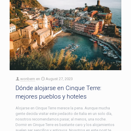
wonbern
en
August 27, 2023
Dónde alojarse en Cinque Terre:
mejores pueblos y hoteles
Alojarse en Cinque Terre merece la pena. Aunque mucha
gente decida visitar este pedacito de Italia en un solo día,
nosotros recomendamos pasar, al menos, una noche.
Dormir en Cinque Terre es bastante caro y los alojamientos
suelen ser sencillos y antiguos. Nosotros en este post te