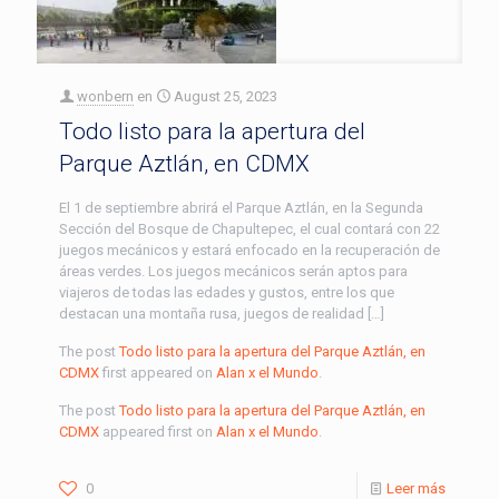
wonbern
en
August 25, 2023
Todo listo para la apertura del
Parque Aztlán, en CDMX
El 1 de septiembre abrirá el Parque Aztlán, en la Segunda
Sección del Bosque de Chapultepec, el cual contará con 22
juegos mecánicos y estará enfocado en la recuperación de
áreas verdes. Los juegos mecánicos serán aptos para
viajeros de todas las edades y gustos, entre los que
destacan una montaña rusa, juegos de realidad […]
The post
Todo listo para la apertura del Parque Aztlán, en
CDMX
first appeared on
Alan x el Mundo
.
The post
Todo listo para la apertura del Parque Aztlán, en
CDMX
appeared first on
Alan x el Mundo
.
0
Leer más