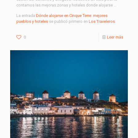
contamos las mejoras zonas y hoteles donde alojarse …
La entrada
Dónde alojarse en Cinque Terre: mejores
pueblos y hoteles
se publicó primero en
Los Traveleros
.
0
Leer más