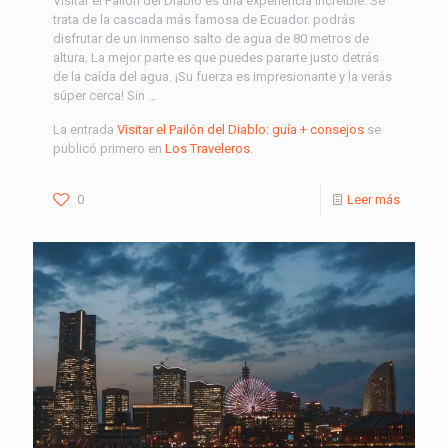
Visitar el Pailón del Diablo es una experiencia increíble. Se
trata de la cascada más famosa de Ecuador. podrás
disfrutar de un inmenso salto de agua de 80 metros de
altura. La mejor parte es que puedes pararte justo detrás
de la caída del agua. ¡Su fuerza es impresionante y la verás
súper cerca! Sin …
La entrada
Visitar el Pailón del Diablo: guía + consejos
se
publicó primero en
Los Traveleros
.
0
Leer más