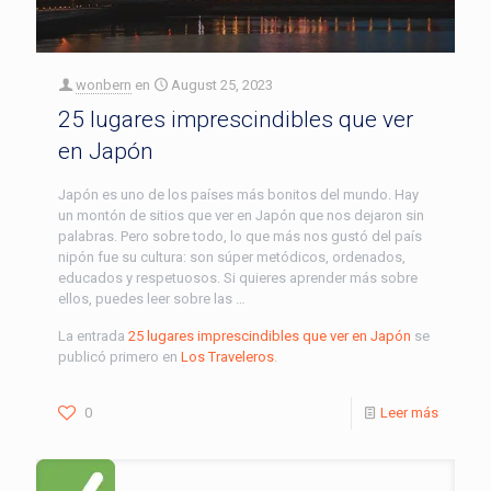
wonbern
en
August 25, 2023
25 lugares imprescindibles que ver
en Japón
Japón es uno de los países más bonitos del mundo. Hay
un montón de sitios que ver en Japón que nos dejaron sin
palabras. Pero sobre todo, lo que más nos gustó del país
nipón fue su cultura: son súper metódicos, ordenados,
educados y respetuosos. Si quieres aprender más sobre
ellos, puedes leer sobre las …
La entrada
25 lugares imprescindibles que ver en Japón
se
publicó primero en
Los Traveleros
.
0
Leer más