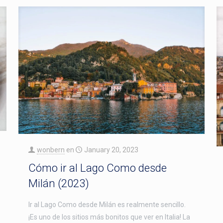
wonbern
en
January 20, 2023
Cómo ir al Lago Como desde
Milán (2023)
Ir al Lago Como desde Milán es realmente sencillo.
¡Es uno de los sitios más bonitos que ver en Italia! La