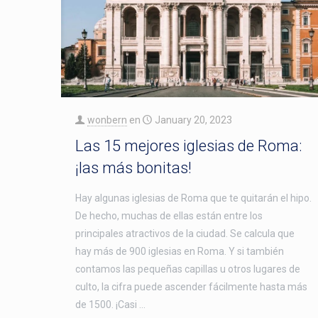
wonbern
en
January 20, 2023
Las 15 mejores iglesias de Roma:
¡las más bonitas!
Hay algunas iglesias de Roma que te quitarán el hipo.
De hecho, muchas de ellas están entre los
principales atractivos de la ciudad. Se calcula que
hay más de 900 iglesias en Roma. Y si también
contamos las pequeñas capillas u otros lugares de
culto, la cifra puede ascender fácilmente hasta más
de 1500. ¡Casi …