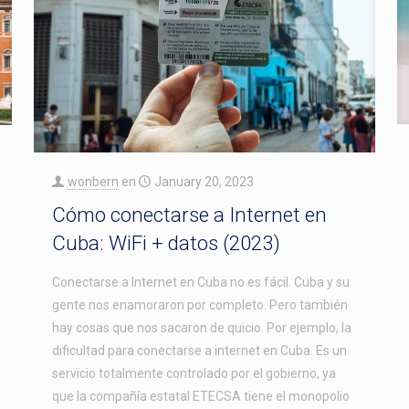
wonbern
en
January 20, 2023
Cómo conectarse a Internet en
Cuba: WiFi + datos (2023)
Conectarse a Internet en Cuba no es fácil. Cuba y su
gente nos enamoraron por completo. Pero también
hay cosas que nos sacaron de quicio. Por ejemplo, la
dificultad para conectarse a internet en Cuba. Es un
servicio totalmente controlado por el gobierno, ya
que la compañía estatal ETECSA tiene el monopolio