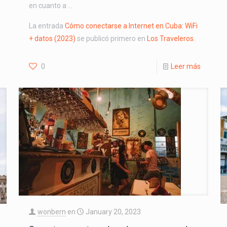
en cuanto a …
La entrada
Cómo conectarse a Internet en Cuba: WiFi
+ datos (2023)
se publicó primero en
Los Traveleros
.
0
Leer más
wonbern
en
January 20, 2023