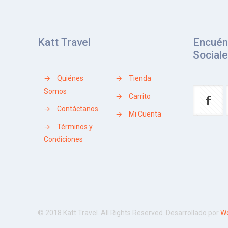
Katt Travel
Encuén
Social
→
Quiénes
→
Tienda
Somos
→
Carrito
→
Contáctanos
→
Mi Cuenta
→
Términos y
Condiciones
© 2018 Katt Travel. All Rights Reserved. Desarrollado por
Wo