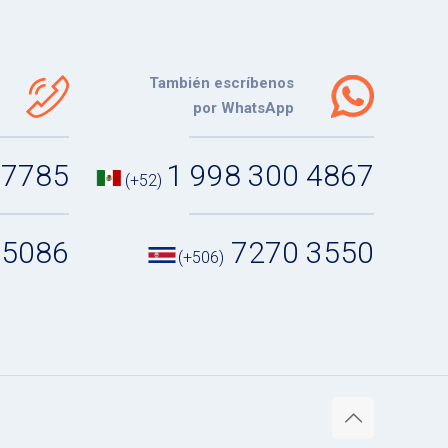
También escríbenos
por WhatsApp
 7785
1 998 300 4867
(+52)
 5086
7270 3550
(+506)