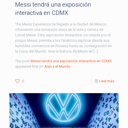
Messi tendrá una exposición
interactiva en CDMX
The Messi Experience ha llegado a la Ciudad de México,
ofreciendo una inmersión única en la vida y carrera de
Lionel Messi. Esta exposición interactiva, co-creada por el
propio Messi, permite a los fanáticos explorar desde sus
humildes comienzos en Rosario hasta su consagración en
la Copa del Mundo. Vive la historia de Messi en […]
The post
Messi tendrá una exposición interactiva en CDMX
appeared first on
Alan x el Mundo
.
0
Leer más