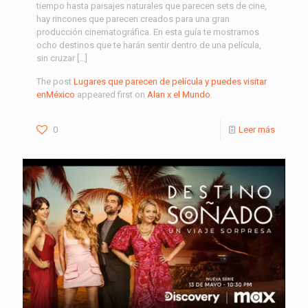
tiempo hasta paisajes naturales que parecen sets de cine,
hay rincones que parecen creados para una gran
producción cinematográfica. En esta guía te mostramos
ocho destinos que te harán sentir dentro de una película,
sin cruzar […]
The post
Lugares que parecen de película y puedes visitar
enMéxico
appeared first on
Alan x el Mundo
.
0
Leer más