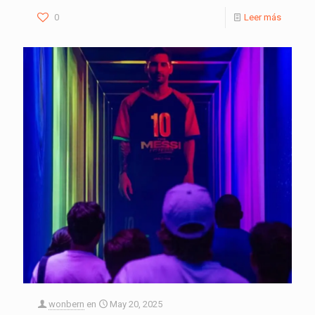
0
Leer más
wonbern
en
May 20, 2025