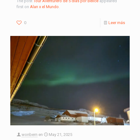
The post
Tour Aventurero de 5 días por Belice
appeared
first on
Alan x el Mundo
.
0
Leer más
wonbern
en
May 21, 2025