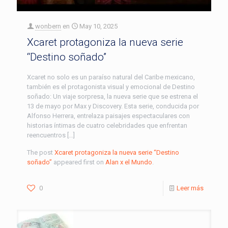
wonbern
en
May 10, 2025
Xcaret protagoniza la nueva serie
“Destino soñado”
Xcaret no solo es un paraíso natural del Caribe mexicano,
también es el protagonista visual y emocional de Destino
soñado: Un viaje sorpresa, la nueva serie que se estrena el
13 de mayo por Max y Discovery. Esta serie, conducida por
Alfonso Herrera, entrelaza paisajes espectaculares con
historias íntimas de cuatro celebridades que enfrentan
reencuentros […]
The post
Xcaret protagoniza la nueva serie “Destino
soñado”
appeared first on
Alan x el Mundo
.
0
Leer más