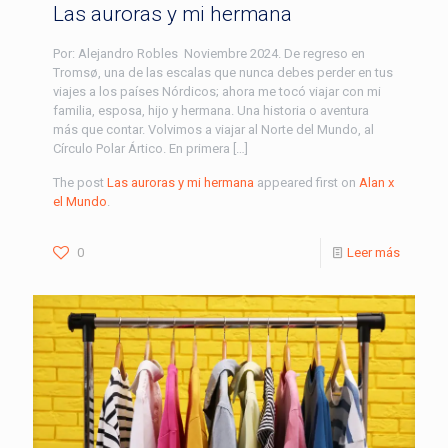
Las auroras y mi hermana
Por: Alejandro Robles Noviembre 2024. De regreso en
Tromsø, una de las escalas que nunca debes perder en tus
viajes a los países Nórdicos; ahora me tocó viajar con mi
familia, esposa, hijo y hermana. Una historia o aventura
más que contar. Volvimos a viajar al Norte del Mundo, al
Círculo Polar Ártico. En primera […]
The post
Las auroras y mi hermana
appeared first on
Alan x
el Mundo
.
0
Leer más