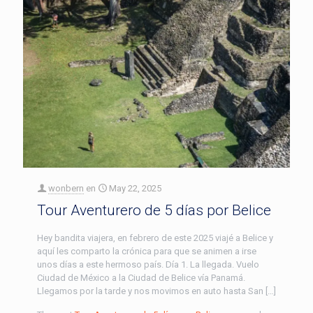
wonbern
en
May 22, 2025
Tour Aventurero de 5 días por Belice
Hey bandita viajera, en febrero de este 2025 viajé a Belice y
aquí les comparto la crónica para que se animen a irse
unos días a este hermoso país. Día 1. La llegada. Vuelo
Ciudad de México a la Ciudad de Belice vía Panamá.
Llegamos por la tarde y nos movimos en auto hasta San […]