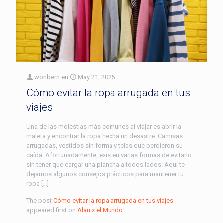
wonbern
en
May 21, 2025
Cómo evitar la ropa arrugada en tus
viajes
Una de las molestias más comunes al viajar es abrir la
maleta y encontrar la ropa hecha un desastre. Camisas
arrugadas, vestidos sin forma y telas que perdieron su
caída. Afortunadamente, existen varias formas de evitarlo
sin tener que cargar una plancha a todos lados. Aquí te
dejamos algunos consejos prácticos para mantener tu
ropa […]
The post
Cómo evitar la ropa arrugada en tus viajes
appeared first on
Alan x el Mundo
.