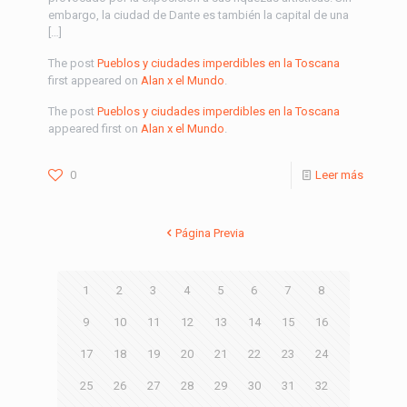
embargo, la ciudad de Dante es también la capital de una
[…]
The post
Pueblos y ciudades imperdibles en la Toscana
first appeared on
Alan x el Mundo
.
The post
Pueblos y ciudades imperdibles en la Toscana
appeared first on
Alan x el Mundo
.
0
Leer más
Página Previa
1
2
3
4
5
6
7
8
9
10
11
12
13
14
15
16
17
18
19
20
21
22
23
24
25
26
27
28
29
30
31
32