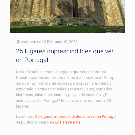
wonbern
en
February 10, 2023
25 lugares imprescindibles que ver
en Portugal
No te faltarán rincones mágicos que ver en Portugal.
Nuestro país vecino es uno de los más bonitos de Europa,
así que hay motivos de sobras para cruzar la frontera y
explorarlo. Parques naturales espectaculares, ciudades
históricas, islas fascinantes y playas de ensueño. ¿Te
animas a visitar Portugal? En este post te contamos 25
lugares …
La entrada
25 lugares imprescindibles que ver en Portugal
se publicó primero en
Los Traveleros
.