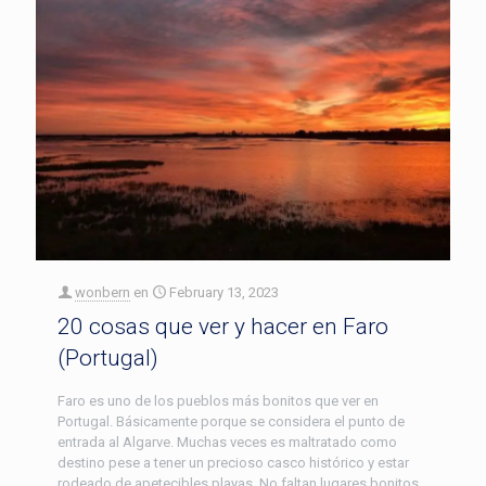
wonbern
en
February 13, 2023
20 cosas que ver y hacer en Faro
(Portugal)
Faro es uno de los pueblos más bonitos que ver en
Portugal. Básicamente porque se considera el punto de
entrada al Algarve. Muchas veces es maltratado como
destino pese a tener un precioso casco histórico y estar
rodeado de apetecibles playas. No faltan lugares bonitos