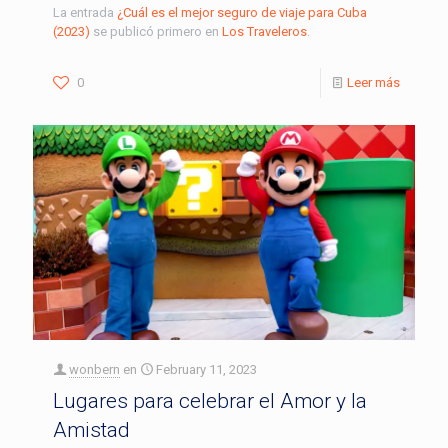
La entrada
¿Cuál es el mejor seguro de viaje para Cuba
(2023)
se publicó primero en
Los Traveleros
.
0
Leer más
wonbern
en
February 11, 2023
Lugares para celebrar el Amor y la
Amistad