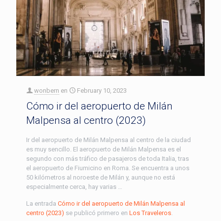
wonbern
en
February 10, 2023
Cómo ir del aeropuerto de Milán
Malpensa al centro (2023)
Ir del aeropuerto de Milán Malpensa al centro de la ciudad
es muy sencillo. El aeropuerto de Milán Malpensa es el
segundo con más tráfico de pasajeros de toda Italia, tras
el aeropuerto de Fiumicino en Roma. Se encuentra a unos
50 kilómetros al noroeste de Milán y, aunque no está
especialmente cerca, hay varias …
La entrada
Cómo ir del aeropuerto de Milán Malpensa al
centro (2023)
se publicó primero en
Los Traveleros
.