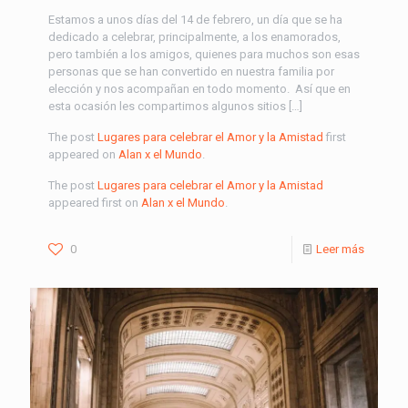
Estamos a unos días del 14 de febrero, un día que se ha
dedicado a celebrar, principalmente, a los enamorados,
pero también a los amigos, quienes para muchos son esas
personas que se han convertido en nuestra familia por
elección y nos acompañan en todo momento. Así que en
esta ocasión les compartimos algunos sitios […]
The post
Lugares para celebrar el Amor y la Amistad
first
appeared on
Alan x el Mundo
.
The post
Lugares para celebrar el Amor y la Amistad
appeared first on
Alan x el Mundo
.
0
Leer más