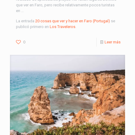
que ver en Faro, pero recibe relativamente pocos turistas
en …
La entrada
20 cosas que ver y hacer en Faro (Portugal)
se
publicó primero en
Los Traveleros
.
0
Leer más