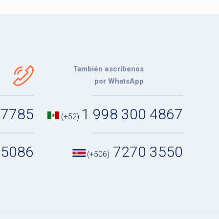
También escríbenos
por WhatsApp
 7785
1 998 300 4867
(+52)
 5086
7270 3550
(+506)