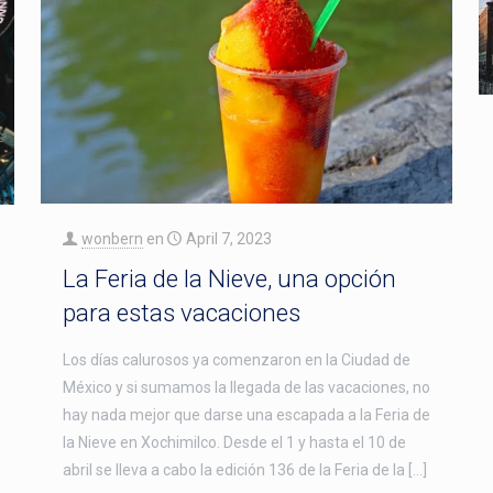
wonbern
en
April 7, 2023
La Feria de la Nieve, una opción
para estas vacaciones
Los días calurosos ya comenzaron en la Ciudad de
México y si sumamos la llegada de las vacaciones, no
hay nada mejor que darse una escapada a la Feria de
la Nieve en Xochimilco. Desde el 1 y hasta el 10 de
abril se lleva a cabo la edición 136 de la Feria de la […]