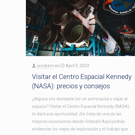
wonbern
en
April 9, 2023
Visitar el Centro Espacial Kennedy
(NASA): precios y consejos
¿Alguna vez deseaste ser un astronauta o viajar al
espacio? Visitar el Centro Espacial Kennedy (NASA)
te dará esa oportunidad. ¡Se trata de una de las
mejores excursiones desde Orlando! Aquí podrás
evidenciar los viajes de exploración y el trabajo que