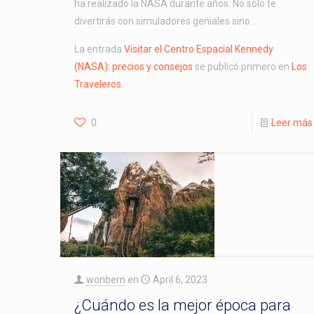
ha realizado la NASA durante años. No sólo te
divertirás con simuladores geniales sino …
La entrada
Visitar el Centro Espacial Kennedy
(NASA): precios y consejos
se publicó primero en
Los
Traveleros
.
0
Leer más
wonbern
en
April 6, 2023
¿Cuándo es la mejor época para