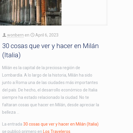
wonbern
en
April 6, 2023
30 cosas que ver y hacer en Milán
(Italia)
Milán es la capital de la preciosa región de
Lombardía. A lo largo de la historia, Milán ha sido
junto a Roma una de las ciudades más importantes
del país. De hecho, el desarrollo económico de Italia
siempre ha estado relacionado la ciudad. No te
faltaran cosas que hacer en Milán, desde apreciar la
belleza …
La entrada
30 cosas que ver y hacer en Milán (Italia)
se publicó primero en
Los Traveleros
.