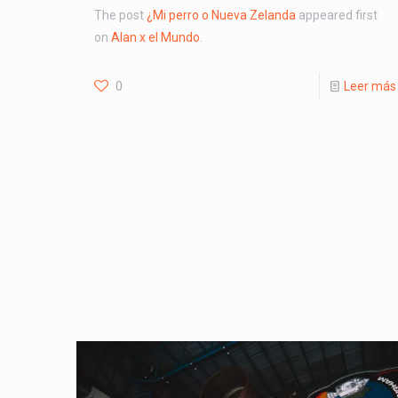
The post
¿Mi perro o Nueva Zelanda
appeared first
on
Alan x el Mundo
.
0
Leer más