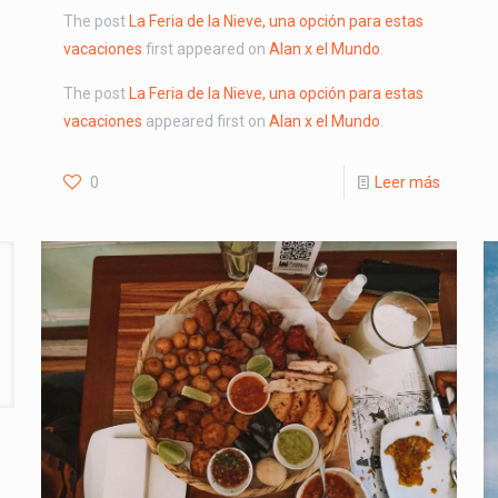
The post
La Feria de la Nieve, una opción para estas
vacaciones
first appeared on
Alan x el Mundo
.
The post
La Feria de la Nieve, una opción para estas
vacaciones
appeared first on
Alan x el Mundo
.
0
Leer más