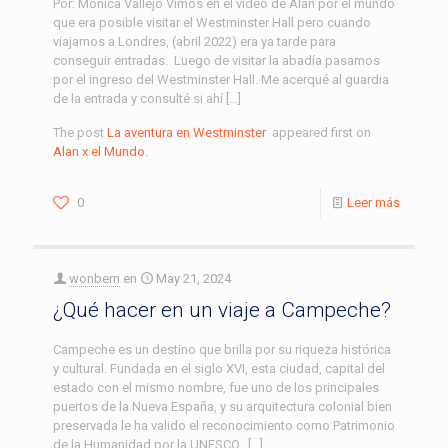
Por: Mónica Vallejo Vimos en el video de Alan por el mundo
que era posible visitar el Westminster Hall pero cuando
viajamos a Londres, (abril 2022) era ya tarde para
conseguir entradas. Luego de visitar la abadía pasamos
por el ingreso del Westminster Hall. Me acerqué al guardia
de la entrada y consulté si ahí […]
The post
La aventura en Westminster
appeared first on
Alan x el Mundo
.
0
Leer más
wonbern
en
May 21, 2024
¿Qué hacer en un viaje a Campeche?
Campeche es un destino que brilla por su riqueza histórica
y cultural. Fundada en el siglo XVI, esta ciudad, capital del
estado con el mismo nombre, fue uno de los principales
puertos de la Nueva España, y su arquitectura colonial bien
preservada le ha valido el reconocimiento como Patrimonio
de la Humanidad por la UNESCO. […]