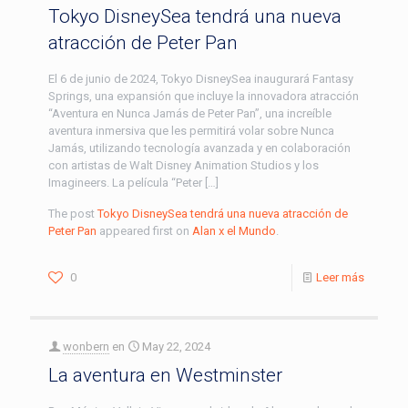
Tokyo DisneySea tendrá una nueva
atracción de Peter Pan
El 6 de junio de 2024, Tokyo DisneySea inaugurará Fantasy
Springs, una expansión que incluye la innovadora atracción
“Aventura en Nunca Jamás de Peter Pan”, una increíble
aventura inmersiva que les permitirá volar sobre Nunca
Jamás, utilizando tecnología avanzada y en colaboración
con artistas de Walt Disney Animation Studios y los
Imagineers. La película “Peter […]
The post
Tokyo DisneySea tendrá una nueva atracción de
Peter Pan
appeared first on
Alan x el Mundo
.
0
Leer más
wonbern
en
May 22, 2024
La aventura en Westminster