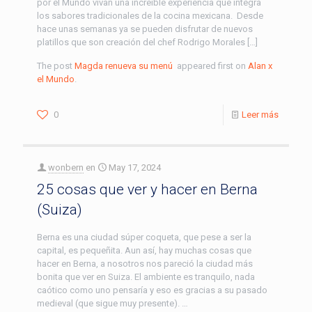
por el Mundo vivan una increíble experiencia que integra
los sabores tradicionales de la cocina mexicana. Desde
hace unas semanas ya se pueden disfrutar de nuevos
platillos que son creación del chef Rodrigo Morales […]
The post
Magda renueva su menú
appeared first on
Alan x
el Mundo
.
0
Leer más
wonbern
en
May 17, 2024
25 cosas que ver y hacer en Berna
(Suiza)
Berna es una ciudad súper coqueta, que pese a ser la
capital, es pequeñita. Aun así, hay muchas cosas que
hacer en Berna, a nosotros nos pareció la ciudad más
bonita que ver en Suiza. El ambiente es tranquilo, nada
caótico como uno pensaría y eso es gracias a su pasado
medieval (que sigue muy presente). …