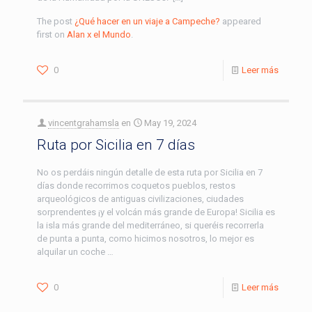
The post
¿Qué hacer en un viaje a Campeche?
appeared
first on
Alan x el Mundo
.
0
Leer más
vincentgrahamsla
en
May 19, 2024
Ruta por Sicilia en 7 días
No os perdáis ningún detalle de esta ruta por Sicilia en 7
días donde recorrimos coquetos pueblos, restos
arqueológicos de antiguas civilizaciones, ciudades
sorprendentes ¡y el volcán más grande de Europa! Sicilia es
la isla más grande del mediterráneo, si queréis recorrerla
de punta a punta, como hicimos nosotros, lo mejor es
alquilar un coche …
0
Leer más