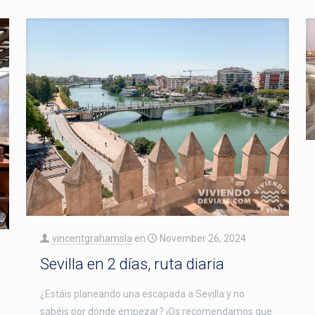
vincentgrahamsla
en
November 26, 2024
Sevilla en 2 días, ruta diaria
¿Estáis planeando una escapada a Sevilla y no
sabéis por dónde empezar? ¡Os recomendamos que