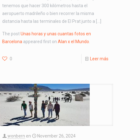
tenemos que hacer 300 kilómetros hasta el
aeropuerto madrileño o bien recorrer la misma
distancia hasta las terminales de El Prat junto a […]
The post
Unas horas y unas cuantas fotos en
Barcelona
appeared first on
Alan x el Mundo
.
0
Leer más
wonbern
en
November 26, 2024