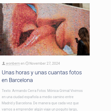
wonbern
en
November 27, 2024
Unas horas y unas cuantas fotos
en Barcelona
Texto: Armando Cerra Fotos: Mónica Grimal Vivimos
en una ciudad española a medio camino entre
Madrid y Barcelona. De manera que cada vez que
vamos a emprender algún viaje un poquito largo,