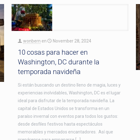
wonbern
en
November 28, 2024
10 cosas para hacer en
Washington, DC durante la
temporada navideña
Si están buscando un destino lleno de magia, luces y
experiencias inolvidables, Washington, DC es el lugar
ideal para disfrutar de la temporada navideña. La
capital de Estados Unidos se transforma en un
paraíso invernal con eventos para todos los gustos:
desde desfiles festivos hasta espectáculos
memorables y mercados encantadores. Así que
prepárense para empaparse […]