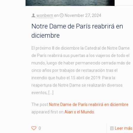
wonbern
en
November 27, 2024
Notre Dame de París reabrirá en
diciembre
El próximo 8 de diciembre la Catedral de Notre Dame
de París reabrirá sus puertas a los viajeros de todo el
mundo, luego de haber permanecido cerrada más de
cinco años por trabajos de restauración tras el
incendio que hubo el 15 abril de 2019. Para la
reapertura de Notre Dame se realizarán diversos
eventos, […]
The post
Notre Dame de París reabrirá en diciembre
appeared first on
Alan x el Mundo
.
0
Leer más