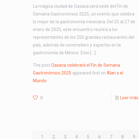
La mágica ciudad de Oaxaca será sede del Fin de
Semana Gastronómico 2025, un evento que celebra
lo mejor de la gastronomía mexicana. Del 25 al 27 de
enero de 2025, este encuentro reunirá a los
representantes de los 250 grandes restaurantes del
país, además de sommeliers y expertos en la
gastronomía de México. Este […]
The post
Oaxaca celebrará el Fin de Semana
Gastronómico 2025
appeared first on
Alan x el
Mundo
.
0
Leer más
1
2
3
4
5
6
7
8
9