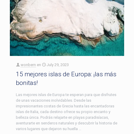
wonbern
en
July 29, 2023
15 mejores islas de Europa: ¡las más
bonitas!
Las mejores islas de Europa te esperan para que disfrutes
de unas vacaciones inolvidables. Desde las
impresionantes costas de Grecia hasta las encantadoras
islas de Italia, cada destino ofrece su propio encanto y
belleza única. Podrás relajarte en playas paradisíacas,
aventurarte en senderos naturales y descubrir la historia de
varios lugares que dejaron su huella …