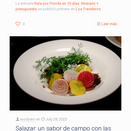
La entrada
Ruta por Florida en 10 días: itinerario +
presupuesto
se publicó primero en
Los Traveleros
.
0
Leer más
wonbern
en
July 28, 2023
Salazar: un sabor de campo con las