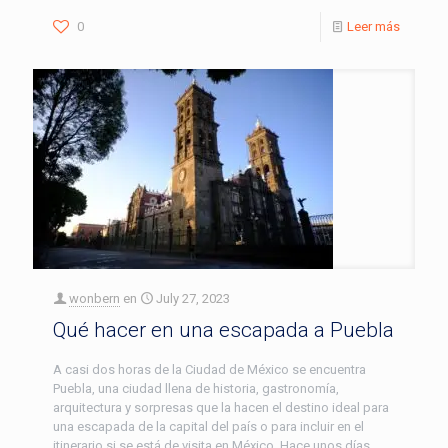
0
Leer más
wonbern
en
July 27, 2023
Qué hacer en una escapada a Puebla
A casi dos horas de la Ciudad de México se encuentra
Puebla, una ciudad llena de historia, gastronomía,
arquitectura y sorpresas que la hacen el destino ideal para
una escapada de la capital del país o para incluir en el
itinerario si se está de visita en México. Hace unos días,