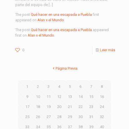
parte del equipo de […]
The post
Qué hacer en una escapada a Puebla
first
appeared on
Alan x el Mundo
.
The post
Qué hacer en una escapada a Puebla
appeared
first on
Alan x el Mundo
.
0
Leer más
Página Previa
1
2
3
4
5
6
7
8
9
10
11
12
13
14
15
16
17
18
19
20
21
22
23
24
25
26
27
28
29
30
31
32
33
34
35
36
37
38
39
40