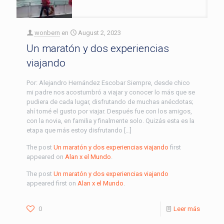
wonbern
en
August 2, 2023
Un maratón y dos experiencias
viajando
Por: Alejandro Hernández Escobar Siempre, desde chico
mi padre nos acostumbró a viajar y conocer lo más que se
pudiera de cada lugar, disfrutando de muchas anécdotas;
ahí tomé el gusto por viajar. Después fue con los amigos,
con la novia, en familia y finalmente solo. Quizás esta es la
etapa que más estoy disfrutando […]
The post
Un maratón y dos experiencias viajando
first
appeared on
Alan x el Mundo
.
The post
Un maratón y dos experiencias viajando
appeared first on
Alan x el Mundo
.
0
Leer más