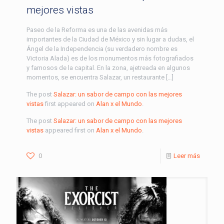
mejores vistas
Paseo de la Reforma es una de las avenidas más
importantes de la Ciudad de México y sin lugar a dudas, el
Ángel de la Independencia (su verdadero nombre es
Victoria Alada) es de los monumentos más fotografiados
y famosos de la capital. En la zona, ajetreada en algunos
momentos, se encuentra Salazar, un restaurante […]
The post
Salazar: un sabor de campo con las mejores
vistas
first appeared on
Alan x el Mundo
.
The post
Salazar: un sabor de campo con las mejores
vistas
appeared first on
Alan x el Mundo
.
0
Leer más