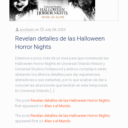
wonbern
en
July 28, 2023
Revelan detalles de las Halloween
Horror Nights
Estamos a poco más de un mes para que comiencen las
Halloween Horror Nights en Universal Orlando Resort y
Universal Studios Hollywood y ambos complejos están
alistando los últimos detalles para dar experiencias
aterradoras a sus visitantes, por lo que acaban de dar a
conocer las atracciones que tendrán en esta temporada.
En Universal Orlando […]
The post
Revelan detalles de las Halloween Horror Nights
first appeared on
Alan x el Mundo
.
The post
Revelan detalles de las Halloween Horror Nights
appeared first on
Alan x el Mundo
.