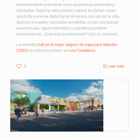
imprescindible para tener unas vacaciones perfectas y
tranquilas. Explorar este paraíso natural es de las cosas
que toda persona debe hacer al menos una vez en la vida.
Auroras boreales, cascadas increíbles, zonas volcánicas
asombrosas, aguas termales y pequeños pueblos
encantadores. ¿Qué más puedes pedir? Eso sí, ¡siempre …
La entrada
Cuál es el mejor seguro de viaje para Islandia
(2023)
se publicó primero en
Los Traveleros
.
0
Leer más