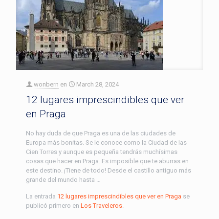
wonbern
en
March 28, 2024
12 lugares imprescindibles que ver
en Praga
No hay duda de que Praga es una de las ciudades de
Europa más bonitas. Se le conoce como la Ciudad de las
Cien Torres y aunque es pequeña tendrás muchísimas
cosas que hacer en Praga. Es imposible que te aburras en
este destino. ¡Tiene de todo! Desde el castillo antiguo más
grande del mundo hasta …
La entrada
12 lugares imprescindibles que ver en Praga
se
publicó primero en
Los Traveleros
.