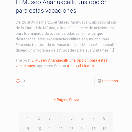
El Museo Anahuacalli, una opción
para estas vacaciones
Del 28 al 31 de marzo, el Museo Anahuacalli, ubicado al sur
de la Ciudad de México, ofrecerá una serie de actividades
para los viajeros de todas las edades, entre las que
destacan talleres, experiencias culturales y mucho más.
Para esta temporada de vacaciones, el Museo Anahuacalli
diseñó un programa de actividades para sus visitantes […]
The post
El Museo Anahuacalli, una opción para estas
vacaciones
appeared first on
Alan x el Mundo
.
0
Leer más
Página Previa
1
2
3
4
5
6
7
8
9
10
11
12
13
14
15
16