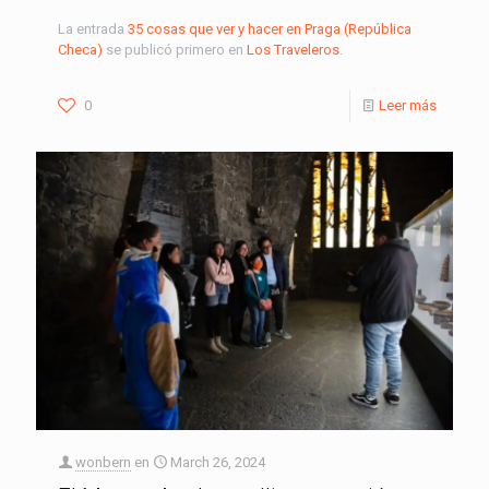
La entrada
35 cosas que ver y hacer en Praga (República
Checa)
se publicó primero en
Los Traveleros
.
0
Leer más
wonbern
en
March 26, 2024