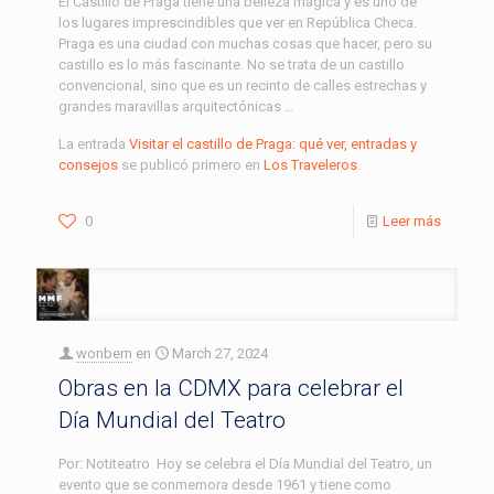
El Castillo de Praga tiene una belleza mágica y es uno de
los lugares imprescindibles que ver en República Checa.
Praga es una ciudad con muchas cosas que hacer, pero su
castillo es lo más fascinante. No se trata de un castillo
convencional, sino que es un recinto de calles estrechas y
grandes maravillas arquitectónicas …
La entrada
Visitar el castillo de Praga: qué ver, entradas y
consejos
se publicó primero en
Los Traveleros
.
0
Leer más
wonbern
en
March 27, 2024
Obras en la CDMX para celebrar el
Día Mundial del Teatro
Por: Notiteatro Hoy se celebra el Día Mundial del Teatro, un
evento que se conmemora desde 1961 y tiene como