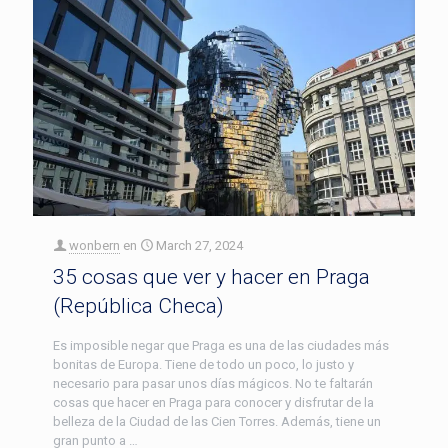
wonbern
en
March 27, 2024
35 cosas que ver y hacer en Praga
(República Checa)
Es imposible negar que Praga es una de las ciudades más
bonitas de Europa. Tiene de todo un poco, lo justo y
necesario para pasar unos días mágicos. No te faltarán
cosas que hacer en Praga para conocer y disfrutar de la
belleza de la Ciudad de las Cien Torres. Además, tiene un
gran punto a …