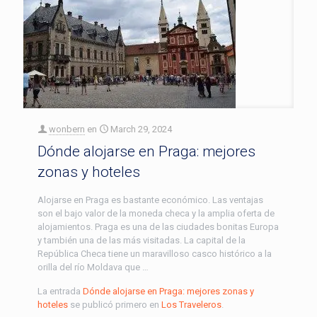
wonbern
en
March 29, 2024
Dónde alojarse en Praga: mejores
zonas y hoteles
Alojarse en Praga es bastante económico. Las ventajas
son el bajo valor de la moneda checa y la amplia oferta de
alojamientos. Praga es una de las ciudades bonitas Europa
y también una de las más visitadas. La capital de la
República Checa tiene un maravilloso casco histórico a la
orilla del río Moldava que …
La entrada
Dónde alojarse en Praga: mejores zonas y
hoteles
se publicó primero en
Los Traveleros
.