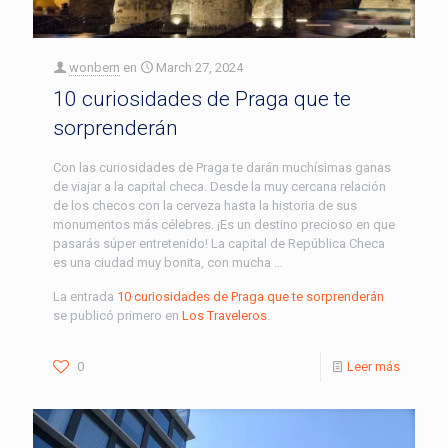
wonbern
en
March 27, 2024
10 curiosidades de Praga que te
sorprenderán
Con las curiosidades de Praga te darán muchísimas ganas
de viajar a la capital checa. Desde la muy cercana relación
de los checos con la cerveza hasta la historia de sus
monumentos más célebres. ¡Es un destino precioso en que
pasarás súper entretenido! La capital de República Checa
es una ciudad muy bonita, con mucha …
La entrada
10 curiosidades de Praga que te sorprenderán
se publicó primero en
Los Traveleros
.
0
Leer más