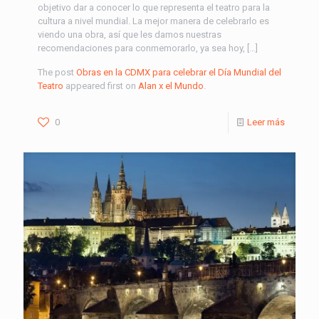
objetivo dar a conocer lo que representa el teatro para la
cultura a nivel mundial. La mejor manera de celebrarlo es
viendo una obra, así que les damos nuestras
recomendaciones para conmemorarlo, ya sea hoy, […]
The post
Obras en la CDMX para celebrar el Día Mundial del
Teatro
appeared first on
Alan x el Mundo
.
0
Leer más