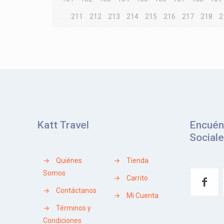
211
212
213
214
215
216
217
218
2
Katt Travel
Encuén
Social
→
Quiénes
→
Tienda
Somos
→
Carrito
→
Contáctanos
→
Mi Cuenta
→
Términos y
Condiciones