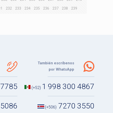
31
232
233
234
235
236
237
238
239
También escríbenos
por WhatsApp
 7785
1 998 300 4867
(+52)
 5086
7270 3550
(+506)