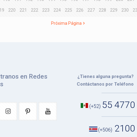
19
220
221
222
223
224
225
226
227
228
229
230
2
Próxima Página
tranos en Redes
¿Tienes alguna pregunta?
es
Contáctanos por Teléfono
55 4770
(+52)
2100
(+506)