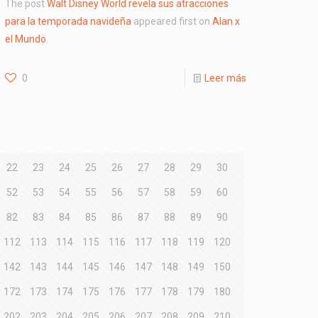
The post
Walt Disney World revela sus atracciones
para la temporada navideña
appeared first on
Alan x
el Mundo
.
0
Leer más
22
23
24
25
26
27
28
29
30
52
53
54
55
56
57
58
59
60
82
83
84
85
86
87
88
89
90
112
113
114
115
116
117
118
119
120
142
143
144
145
146
147
148
149
150
172
173
174
175
176
177
178
179
180
202
203
204
205
206
207
208
209
210