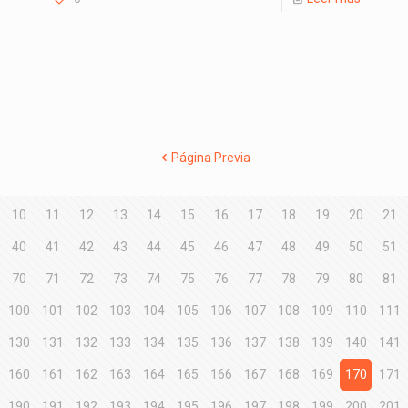
Página Previa
10
11
12
13
14
15
16
17
18
19
20
21
40
41
42
43
44
45
46
47
48
49
50
51
70
71
72
73
74
75
76
77
78
79
80
81
100
101
102
103
104
105
106
107
108
109
110
111
130
131
132
133
134
135
136
137
138
139
140
141
160
161
162
163
164
165
166
167
168
169
170
171
190
191
192
193
194
195
196
197
198
199
200
201