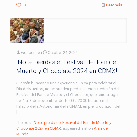
0
Leer más
wonbern
en
October 24, 2024
¡No te pierdas el Festival del Pan de
Muerto y Chocolate 2024 en CDMX!
Si están buscando una experiencia única para celebrar el
Día de Muertos, no se pueden perder la tercera edición del
Festival del Pan de Muerto y el Chocolate, que tendrá lugar
del 1 al 3 de noviembre, de 10:00 a 20:00 horas, en el
Palacio de la Autonomía de la UNAM, en pleno corazón del
[…]
The post
¡No te pierdas el Festival del Pan de Muerto y
Chocolate 2024 en CDMX!
appeared first on
Alan x el
Mundo
.