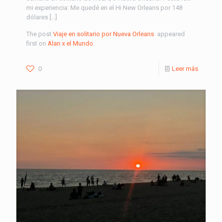
mi experiencia: Me quedé en el Hi New Orleans por 148
dólares […]
The post
Viaje en solitario por Nueva Orleans
appeared
first on
Alan x el Mundo
.
0
Leer más