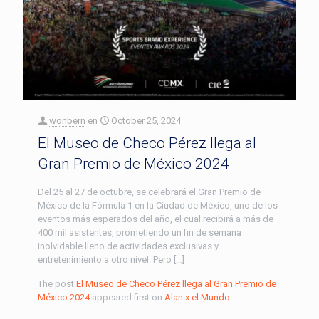
wonbern
en
October 25, 2024
El Museo de Checo Pérez llega al
Gran Premio de México 2024
Del 25 al 27 de octubre, se celebrará el Gran Premio de
México de la Fórmula 1 en la Ciudad de México, uno de los
eventos más esperados del año, el cual recibirá a más de
400 mil asistentes, prometiendo un fin de semana
inolvidable lleno de actividades exclusivas y
entretenimiento a otro nivel. Pero […]
The post
El Museo de Checo Pérez llega al Gran Premio de
México 2024
appeared first on
Alan x el Mundo
.