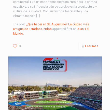
continental. Fue un importante asentamiento para la corona
española, y su influencia aún se percibe en la arquitectura y
cultura de la ciudad. Con su historia fascinante y una
vibrante mezcla […]
The post
¿Qué hacer en St. Augustine? La ciudad más
antigua de Estados Unidos
appeared first on
Alan x el
Mundo
.
0
Leer más