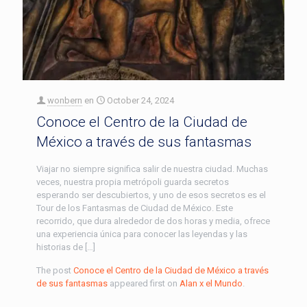
wonbern
en
October 24, 2024
Conoce el Centro de la Ciudad de
México a través de sus fantasmas
Viajar no siempre significa salir de nuestra ciudad. Muchas
veces, nuestra propia metrópoli guarda secretos
esperando ser descubiertos, y uno de esos secretos es el
Tour de los Fantasmas de Ciudad de México. Este
recorrido, que dura alrededor de dos horas y media, ofrece
una experiencia única para conocer las leyendas y las
historias de […]
The post
Conoce el Centro de la Ciudad de México a través
de sus fantasmas
appeared first on
Alan x el Mundo
.