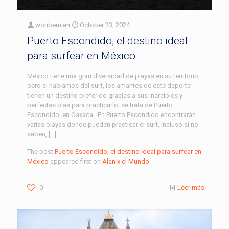
wonbern
en
October 23, 2024
Puerto Escondido, el destino ideal
para surfear en México
México tiene una gran diversidad de playas en su territorio,
pero si hablamos del surf, los amantes de este deporte
tienen un destino preferido gracias a sus increíbles y
perfectas olas para practicarlo, se trata de Puerto
Escondido, en Oaxaca. En Puerto Escondido encontrarán
varias playas donde pueden practicar el surf, incluso si no
saben, […]
The post
Puerto Escondido, el destino ideal para surfear en
México
appeared first on
Alan x el Mundo
.
0
Leer más