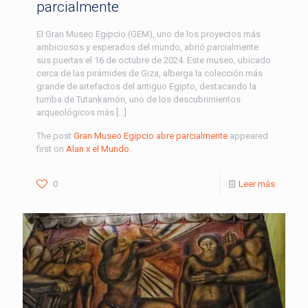
parcialmente
El Gran Museo Egipcio (GEM), uno de los proyectos más
ambiciosos y esperados del mundo, abrió parcialmente
sus puertas el 16 de octubre de 2024. Este museo, ubicado
cerca de las pirámides de Giza, alberga la colección más
grande de artefactos del antiguo Egipto, destacando la
tumba de Tutankamón, uno de los descubrimientos
arqueológicos más […]
The post
Gran Museo Egipcio abre parcialmente
appeared
first on
Alan x el Mundo
.
0
Leer más