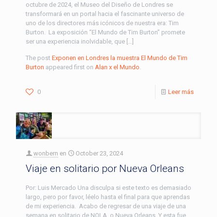
octubre de 2024, el Museo del Diseño de Londres se
transformará en un portal hacia el fascinante universo de
uno de los directores más icónicos de nuestra era: Tim
Burton. La exposición “El Mundo de Tim Burton” promete
ser una experiencia inolvidable, que […]
The post
Exponen en Londres la muestra El Mundo de Tim
Burton
appeared first on
Alan x el Mundo
.
0
Leer más
wonbern
en
October 23, 2024
Viaje en solitario por Nueva Orleans
Por: Luis Mercado Una disculpa si este texto es demasiado
largo, pero por favor, léelo hasta el final para que aprendas
de mi experiencia. Acabo de regresar de una viaje de una
semana en solitario de NOLA, o Nueva Orleans. Y esta fue