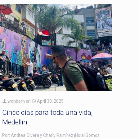
wonbern
en
April 30, 2025
Cinco días para toda una vida,
Medellín
Por: Andrea Olvera y Charly Ramírez ¡Hola! Somos