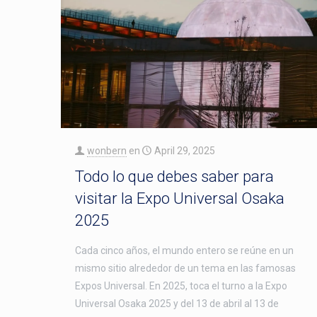
wonbern
en
April 29, 2025
Todo lo que debes saber para
visitar la Expo Universal Osaka
2025
Cada cinco años, el mundo entero se reúne en un
mismo sitio alrededor de un tema en las famosas
Expos Universal. En 2025, toca el turno a la Expo
Universal Osaka 2025 y del 13 de abril al 13 de