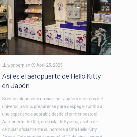
wonbern
en
April 25, 2025
Así es el aeropuerto de Hello Kitty
en Japón
Si están planeando un viaje por Japón y son fans del
universo Sanrio, prepárense para despegar rumbo a
una experiencia adorable desde el primer paso: el
Aeropuerto de Oita, en la isla de Kyushu, acaba de
cambiar oficialmente su nombre a Oita Hello Kitty