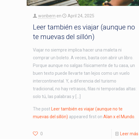
wonbern
en
April 24, 2025
Leer también es viajar (aunque no
te muevas del sillón)
Viajar no siempre implica hacer una maleta ni
comprar un boleto. A veces, basta con abrir un libro.
Porque aunque no salgas físicamente de tu casa, un
buen texto puede llevarte tan lejos como un vuelo
intercontinental. Y, a diferencia del turismo
tradicional, no hay retrasos, filas ni temporadas altas:
solo tú, las palabras y […]
The post
Leer también es viajar (aunque no te
muevas del sillón)
appeared first on
Alan x el Mundo
.
0
Leer más