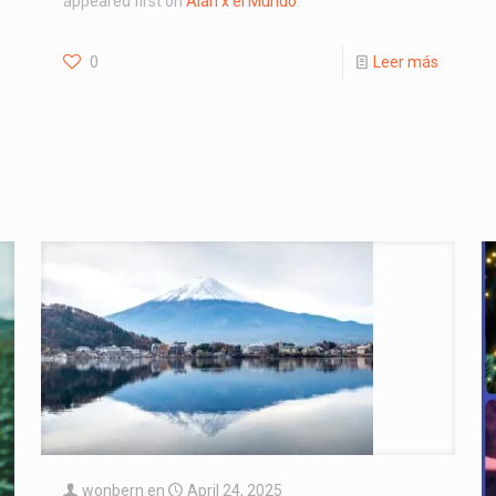
appeared first on
Alan x el Mundo
.
0
Leer más
wonbern
en
April 24, 2025