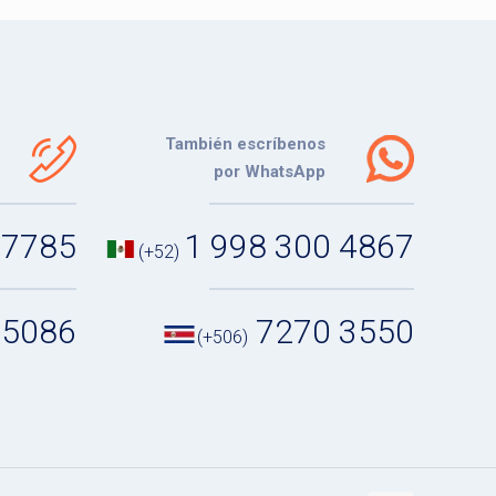
También escríbenos
por WhatsApp
 7785
1 998 300 4867
(+52)
 5086
7270 3550
(+506)