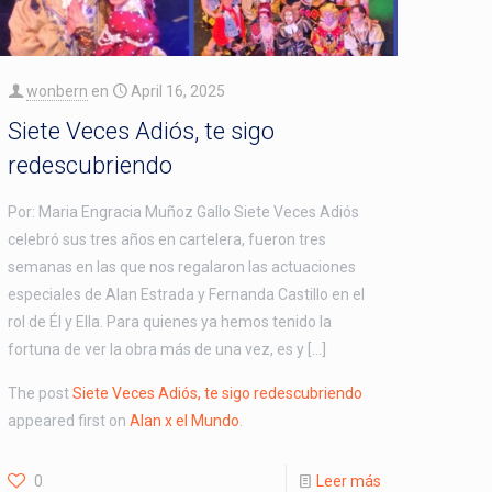
wonbern
en
April 16, 2025
Siete Veces Adiós, te sigo
redescubriendo
Por: Maria Engracia Muñoz Gallo ​​Siete Veces Adiós
celebró sus tres años en cartelera, fueron tres
semanas en las que nos regalaron las actuaciones
especiales de Alan Estrada y Fernanda Castillo en el
rol de Él y Ella. Para quienes ya hemos tenido la
fortuna de ver la obra más de una vez, es y […]
The post
Siete Veces Adiós, te sigo redescubriendo
appeared first on
Alan x el Mundo
.
0
Leer más