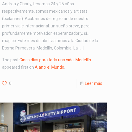
Andrea y Charly, tenemos 24 y 25 años
respectivamente, somos mexicanos y artistas
(bailarines). Acabamos de regresar de nuestro
primer viaje internacional: un sueño breve, pero
profundamente motivador, esperanzador y, sí…
mágico. Este mes de abril viajamos a la Ciudad de la
Eterna Primavera: Medellín, Colombia. La […]
The post
Cinco días para toda una vida, Medellín
appeared first on
Alan x el Mundo
.
0
Leer más