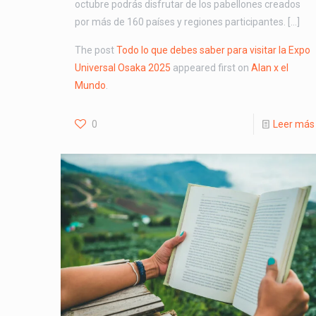
octubre podrás disfrutar de los pabellones creados
por más de 160 países y regiones participantes. […]
The post
Todo lo que debes saber para visitar la Expo
Universal Osaka 2025
appeared first on
Alan x el
Mundo
.
0
Leer más