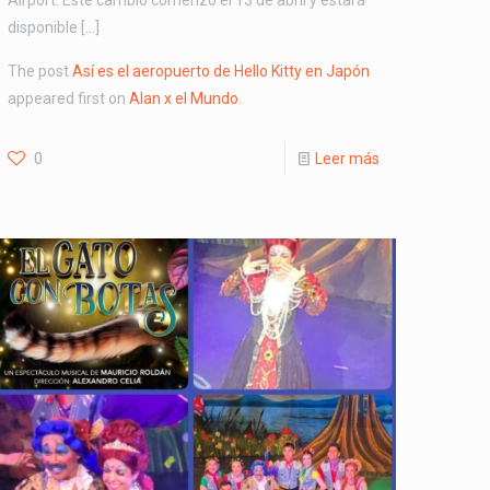
Airport. Este cambió comenzó el 13 de abril y estará
disponible […]
The post
Así es el aeropuerto de Hello Kitty en Japón
appeared first on
Alan x el Mundo
.
0
Leer más