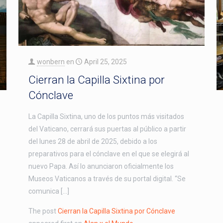
wonbern
en
April 25, 2025
Cierran la Capilla Sixtina por
Cónclave
La Capilla Sixtina, uno de los puntos más visitados
del Vaticano, cerrará sus puertas al público a partir
del lunes 28 de abril de 2025, debido a los
preparativos para el cónclave en el que se elegirá al
nuevo Papa. Así lo anunciaron oficialmente los
Museos Vaticanos a través de su portal digital. “Se
comunica […]
The post
Cierran la Capilla Sixtina por Cónclave