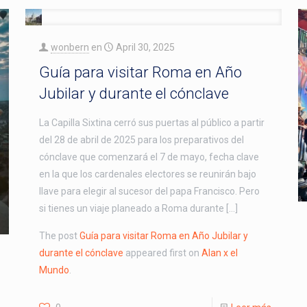
wonbern
en
April 30, 2025
Guía para visitar Roma en Año
Jubilar y durante el cónclave
La Capilla Sixtina cerró sus puertas al público a partir
del 28 de abril de 2025 para los preparativos del
cónclave que comenzará el 7 de mayo, fecha clave
en la que los cardenales electores se reunirán bajo
llave para elegir al sucesor del papa Francisco. Pero
si tienes un viaje planeado a Roma durante […]
The post
Guía para visitar Roma en Año Jubilar y
durante el cónclave
appeared first on
Alan x el
Mundo
.