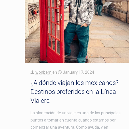
wonbern
en
January 17, 2024
¿A dónde viajan los mexicanos?
Destinos preferidos en la Línea
Viajera
La planeación de un viaje es uno de los principales
puntos a tomar en cuenta cuando estamos por
comenzar una aventura. Como ayuda, y en