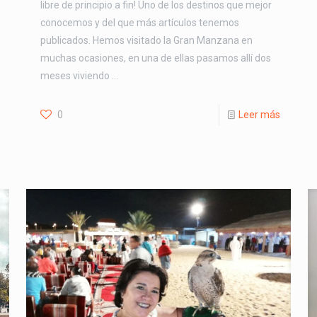
libre de principio a fin! Uno de los destinos que mejor
conocemos y del que más artículos tenemos
publicados. Hemos visitado la Gran Manzana en
muchas ocasiones, en una de ellas pasamos allí dos
meses viviendo …
0
Leer más