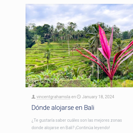
vincentgrahamsla
en
January 18, 2024
Dónde alojarse en Bali
¿Te gustaría saber cuáles son las mejores zonas
donde alojarse en Bali? ¡Continúa leyendo!