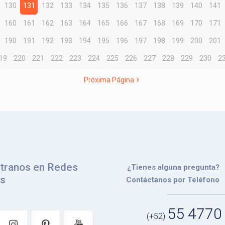
130
131
132
133
134
135
136
137
138
139
140
141
160
161
162
163
164
165
166
167
168
169
170
171
190
191
192
193
194
195
196
197
198
199
200
201
19
220
221
222
223
224
225
226
227
228
229
230
2
Próxima Página
tranos en Redes
¿Tienes alguna pregunta?
es
Contáctanos por Teléfono
55 4770
(+52)