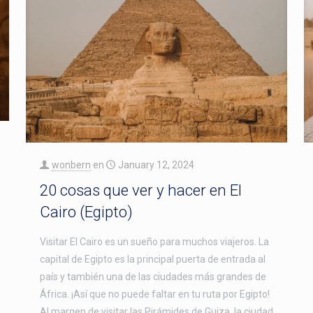
wonbern
en
January 12, 2024
20 cosas que ver y hacer en El
Cairo (Egipto)
Visitar El Cairo es un sueño para muchos viajeros. La
capital de Egipto es la principal puerta de entrada al
país y también una de las ciudades más grandes de
África. ¡Así que no puede faltar en tu ruta por Egipto!
Al margen de visitar las Pirámides de Guiza, la ciudad