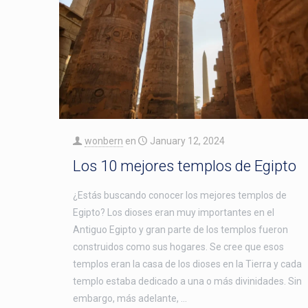
wonbern
en
January 12, 2024
Los 10 mejores templos de Egipto
¿Estás buscando conocer los mejores templos de
Egipto? Los dioses eran muy importantes en el
Antiguo Egipto y gran parte de los templos fueron
construidos como sus hogares. Se cree que esos
templos eran la casa de los dioses en la Tierra y cada
templo estaba dedicado a una o más divinidades. Sin
embargo, más adelante, …