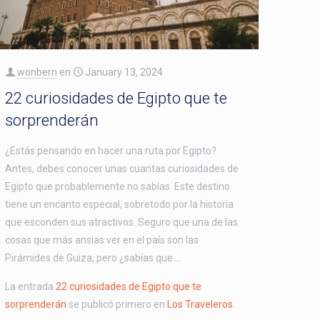
wonbern
en
January 13, 2024
22 curiosidades de Egipto que te
sorprenderán
¿Estás pensando en hacer una ruta por Egipto?
Antes, debes conocer unas cuantas curiosidades de
Egipto que probablemente no sabías. Este destino
tiene un encanto especial, sobretodo por la historia
que esconden sus atractivos. Seguro que una de las
cosas que más ansias ver en el país son las
Pirámides de Guiza, pero ¿sabías que …
La entrada
22 curiosidades de Egipto que te
sorprenderán
se publicó primero en
Los Traveleros
.