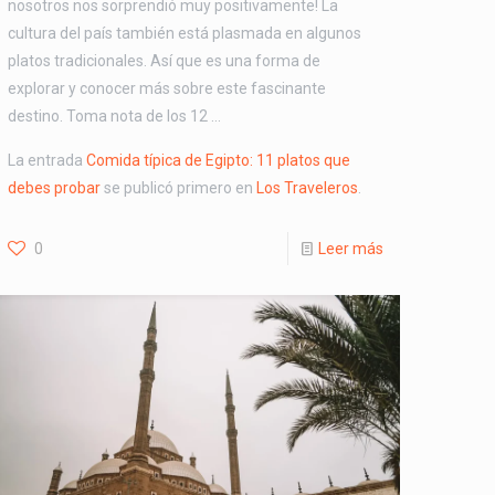
nosotros nos sorprendió muy positivamente! La
cultura del país también está plasmada en algunos
platos tradicionales. Así que es una forma de
explorar y conocer más sobre este fascinante
destino. Toma nota de los 12 …
La entrada
Comida típica de Egipto: 11 platos que
debes probar
se publicó primero en
Los Traveleros
.
0
Leer más