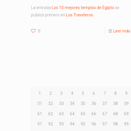
La entrada
Los 10 mejores templos de Egipto
se
publicó primero en
Los Traveleros
.
0
Leer más
1
2
3
4
5
6
7
8
9
31
32
33
34
35
36
37
38
39
61
62
63
64
65
66
67
68
69
91
92
93
94
95
96
97
98
99