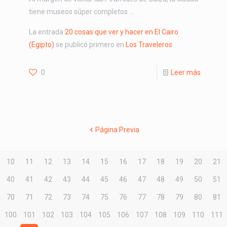
tiene museos súper completos …
La entrada
20 cosas que ver y hacer en El Cairo
(Egipto)
se publicó primero en
Los Traveleros
.
0
Leer más
Página Previa
10
11
12
13
14
15
16
17
18
19
20
21
40
41
42
43
44
45
46
47
48
49
50
51
70
71
72
73
74
75
76
77
78
79
80
81
100
101
102
103
104
105
106
107
108
109
110
111