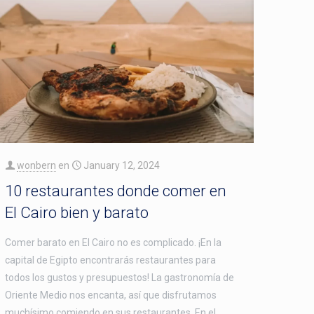
wonbern
en
January 12, 2024
10 restaurantes donde comer en
El Cairo bien y barato
Comer barato en El Cairo no es complicado. ¡En la
capital de Egipto encontrarás restaurantes para
todos los gustos y presupuestos! La gastronomía de
Oriente Medio nos encanta, así que disfrutamos
muchísimo comiendo en sus restaurantes. En el