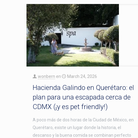
wonbern
en
March 24, 2026
Hacienda Galindo en Querétaro: el
plan para una escapada cerca de
CDMX (¡y es pet friendly!)
A poco más de dos horas de la Ciudad de México, en
Querétaro, existe un lugar donde la historia, el
descanso y la buena comida se combinan perfecto