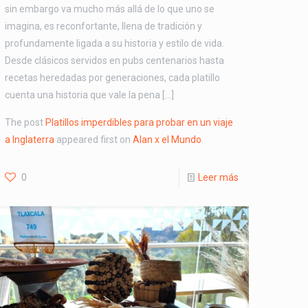
sin embargo va mucho más allá de lo que uno se
imagina, es reconfortante, llena de tradición y
profundamente ligada a su historia y estilo de vida.
Desde clásicos servidos en pubs centenarios hasta
recetas heredadas por generaciones, cada platillo
cuenta una historia que vale la pena […]
The post
Platillos imperdibles para probar en un viaje
a Inglaterra
appeared first on
Alan x el Mundo
.
0
Leer más