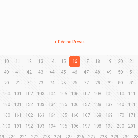
Página Previa
10
11
12
13
14
15
16
17
18
19
20
21
40
41
42
43
44
45
46
47
48
49
50
51
70
71
72
73
74
75
76
77
78
79
80
81
100
101
102
103
104
105
106
107
108
109
110
111
130
131
132
133
134
135
136
137
138
139
140
141
160
161
162
163
164
165
166
167
168
169
170
171
190
191
192
193
194
195
196
197
198
199
200
201
19
220
221
222
223
224
225
226
227
228
229
230
2