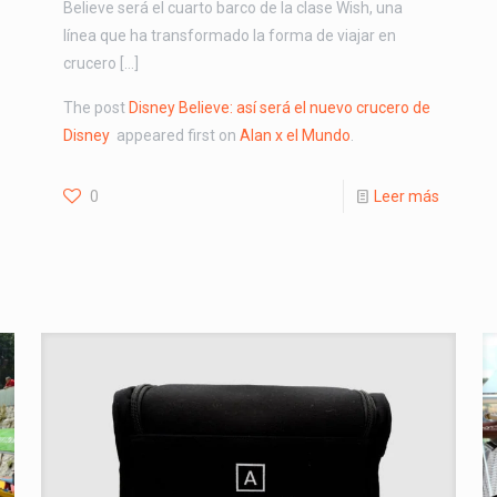
Believe será el cuarto barco de la clase Wish, una
línea que ha transformado la forma de viajar en
crucero […]
The post
Disney Believe: así será el nuevo crucero de
Disney
appeared first on
Alan x el Mundo
.
0
Leer más