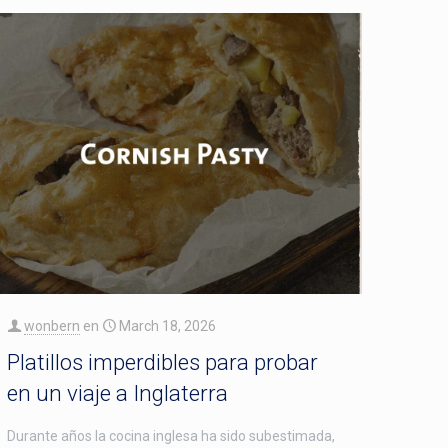
wonbern
en
March 18, 2026
Platillos imperdibles para probar
en un viaje a Inglaterra
Durante años la cocina inglesa ha sido subestimada,