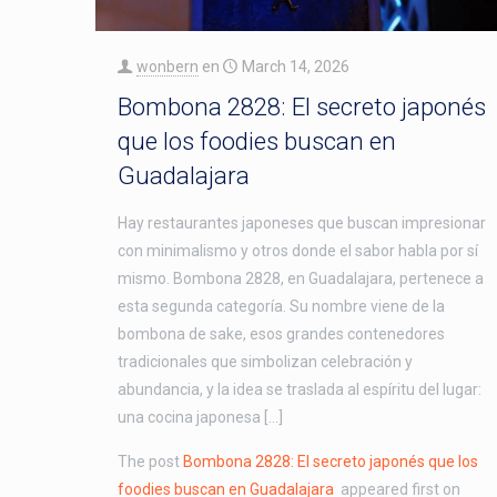
wonbern
en
March 14, 2026
Bombona 2828: El secreto japonés
que los foodies buscan en
Guadalajara
Hay restaurantes japoneses que buscan impresionar
con minimalismo y otros donde el sabor habla por sí
mismo. Bombona 2828, en Guadalajara, pertenece a
esta segunda categoría. Su nombre viene de la
bombona de sake, esos grandes contenedores
tradicionales que simbolizan celebración y
abundancia, y la idea se traslada al espíritu del lugar:
una cocina japonesa […]
The post
Bombona 2828: El secreto japonés que los
foodies buscan en Guadalajara
appeared first on