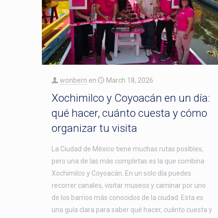
wonbern
en
March 18, 2026
Xochimilco y Coyoacán en un día:
qué hacer, cuánto cuesta y cómo
organizar tu visita
La Ciudad de México tiene muchas rutas posibles,
pero una de las más completas es la que combina
Xochimilco y Coyoacán. En un solo día puedes
recorrer canales, visitar museos y caminar por uno
de los barrios más conocidos de la ciudad. Esta es
una guía clara para saber qué hacer, cuánto cuesta y