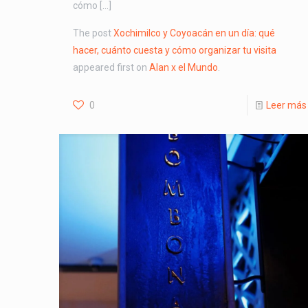
cómo […]
The post
Xochimilco y Coyoacán en un día: qué
hacer, cuánto cuesta y cómo organizar tu visita
appeared first on
Alan x el Mundo
.
0
Leer más