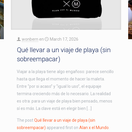
wonbern
en
March 17, 2026
Qué llevar a un viaje de playa (sin
sobreempacar)
Viajar a la playa tiene algo engañoso: parece sencillo
hasta que llega el momento de hacer la maleta.
Entre “por si acaso” y “igual lo uso”, el equipaje
termina creciendo más de lo necesario. La realidad
es otra: para un viaje de playa bien pensado, menos
sí es más. La clave está en elegir bien […]
The post
Qué llevar a un viaje de playa (sin
sobreempacar)
appeared first on
Alan x el Mundo
.