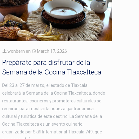
wonbern
en
March 17, 2026
Prepárate para disfrutar de la
Semana de la Cocina Tlaxcalteca
Del 23 al 27 de marzo, el estado de Tlaxcala
celebrará la Semana de la Cocina Tlaxcalteca, donde
restaurantes, cocineros y promotores culturales se
reunirán para mostrar la riqueza gastronómica,
cultural y turística de este destino. La Semana de la
Cocina Tlaxcalteca es un evento culinario,
organizado por Skål International Tlaxcala 749, que