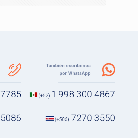
También escríbenos
por WhatsApp
 7785
1 998 300 4867
(+52)
 5086
7270 3550
(+506)