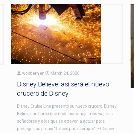
wonbern
en
March 24, 2026
Disney Believe: así será el nuevo
crucero de Disney
Disney Cruise Line presentó su nuevo crucero, Disney
Believe, un barco que rinde homenaje a los viajeros
soñadores y a los que se atreven a actuar para
perseguir su propio “felices para siempre”. El Disney